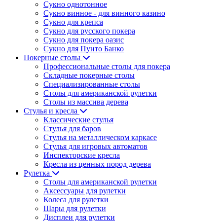
Сукно однотонное
Сукно винное - для винного казино
Сукно для крепса
Сукно для русского покера
Сукно для покера оазис
Сукно для Пунто Банко
Покерные столы
Профессиональные столы для покера
Складные покерные столы
Специализированные столы
Столы для американской рулетки
Столы из массива дерева
Стулья и кресла
Классические стулья
Стулья для баров
Стулья на металлическом каркасе
Стулья для игровых автоматов
Инспекторские кресла
Кресла из ценных пород дерева
Рулетка
Столы для американской рулетки
Аксессуары для рулетки
Колеса для рулетки
Шары для рулетки
Дисплеи для рулетки