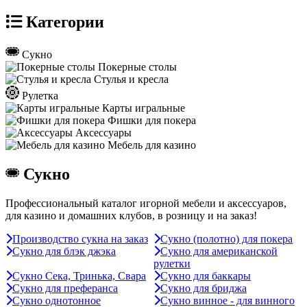
Категории
Сукно
Покерные столы
Стулья и кресла
Рулетка
Карты игральные
Фишки для покера
Аксессуары
Мебель для казино
Сукно
Профессиональный каталог игорной мебели и аксессуаров,
для казино и домашних клубов, в розницу и на заказ!
Производство сукна на заказ
Сукно (полотно) для покера
Сукно для блэк джэка
Сукно для американской
рулетки
Сукно Сека, Тринька, Свара
Сукно для баккары
Сукно для преферанса
Сукно для бриджа
Сукно однотонное
Сукно винное - для винного