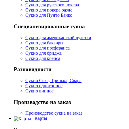
Сукно для русского покера
Сукно для покера оазис
Сукно для Пунто Банко
Специализированные сукна
Сукно для американской рулетки
Сукно для баккары
Сукно для преферанса
Сукно для бриджа
Сукно для крепса
Разновидности
Сукно Сека, Тринька, Свара
Сукно однотонное
Сукно винное
Производство на заказ
Производство сукна на заказ
Карты