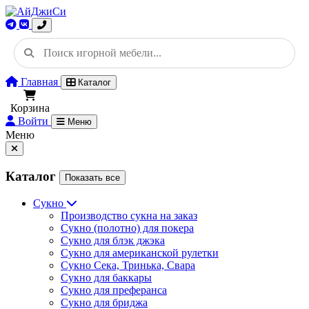
Главная
Каталог
Корзина
Войти
Меню
Меню
Каталог
Показать все
Сукно
Производство сукна на заказ
Сукно (полотно) для покера
Сукно для блэк джэка
Сукно для американской рулетки
Сукно Сека, Тринька, Свара
Сукно для баккары
Сукно для преферанса
Сукно для бриджа