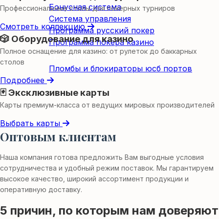
Бонусная система
Профессиональные столы для покерных турниров
Система управления
Смотреть коллекцию
Программа русский покер
🎲 Оборудование для казино
Программа покера казино
Полное оснащение для казино: от рулеток до баккарных
Пломбы
столов
Пломбы и блокираторы юсб портов
Подробнее
🃏 Эксклюзивные карты
Карты премиум-класса от ведущих мировых производителей
Выбрать карты
Оптовым клиентам
Наша компания готова предложить Вам выгодные условия
сотрудничества и удобный режим поставок. Мы гарантируем
высокое качество, широкий ассортимент продукции и
оперативную доставку.
5 причин, по которым нам доверяют