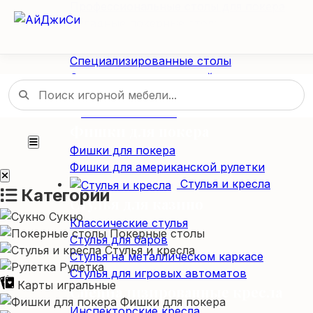
Профессиональные столы для покера
Складные покерные столы
Специализированные столы
Специализированные столы
Столы для американской рулетки
Столы из массива дерева
Фишки / Жетоны
Фишки для покера
Фишки для покера
Фишки для американской рулетки
Стулья и кресла
Категории
Стулья для казино
Сукно
Классические стулья
Покерные столы
Стулья для баров
Стулья и кресла
Стулья на металлическом каркасе
Рулетка
Стулья для игровых автоматов
Карты игральные
Специализированные кресла
Фишки для покера
Инспекторские кресла