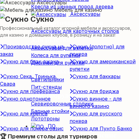
Аксессуары
Кресла из ценных пород дерева
Мебель для казино
Аксессуары
Сукно
Для карточных столов
Профессиональный каталог игорной мебели и аксессуаров,
Аксессуары для карточных столов
для казино и домашних клубов, в розницу и на заказ!
Для рулетки
Производство сукна на
Сукно (полотно) для
Аксессуары для рулетки
заказ
покера
Колеса для рулетки
Сукно для блэк джэка
Сукно для американской
Дисплеи для рулетки
рулетки
Прочие аксессуары
Сукно Сека, Тринька,
Сукно для баккары
Светильники
Свара
Пит-стенды
Сукно для преферанса
Сукно для бриджа
Доп. оборудование
Сукно однотонное
Сукно винное - для
Сервировочные столики
винного казино
Барные стойки
Сукно для крепса
Сукно для русского
Лототроны
покера
ПО
Сукно для покера оазис
Сукно для Пунто Банко
Программное обеспечение
🏆 Премиум столы для турниров