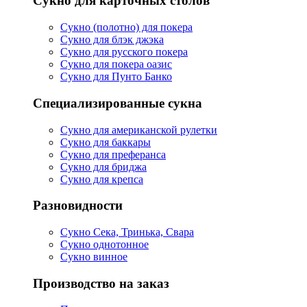
Сукно для карточных столов
Сукно (полотно) для покера
Сукно для блэк джэка
Сукно для русского покера
Сукно для покера оазис
Сукно для Пунто Банко
Специализированные сукна
Сукно для американской рулетки
Сукно для баккары
Сукно для преферанса
Сукно для бриджа
Сукно для крепса
Разновидности
Сукно Сека, Тринька, Свара
Сукно однотонное
Сукно винное
Производство на заказ