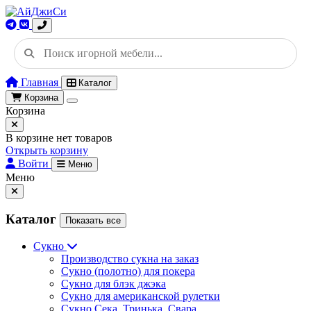
Главная
Каталог
Корзина
Корзина
В корзине нет товаров
Открыть корзину
Войти
Меню
Меню
Каталог
Показать все
Сукно
Производство сукна на заказ
Сукно (полотно) для покера
Сукно для блэк джэка
Сукно для американской рулетки
Сукно Сека, Тринька, Свара