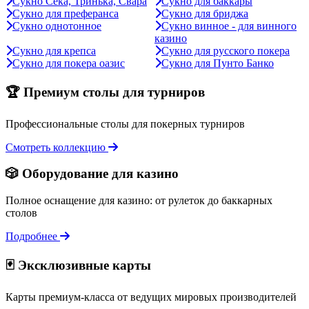
Сукно Сека, Тринька, Свара
Сукно для баккары
Сукно для преферанса
Сукно для бриджа
Сукно однотонное
Сукно винное - для винного
казино
Сукно для крепса
Сукно для русского покера
Сукно для покера оазис
Сукно для Пунто Банко
🏆 Премиум столы для турниров
Профессиональные столы для покерных турниров
Смотреть коллекцию
🎲 Оборудование для казино
Полное оснащение для казино: от рулеток до баккарных
столов
Подробнее
🃏 Эксклюзивные карты
Карты премиум-класса от ведущих мировых производителей