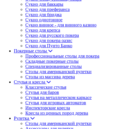
Сукно для баккары
Сукно для преферанса
Сукно для бриджа
Сукно однотонное
Сукно винное - для винного казино
Сукно для крепса
Сукно для русского покера
Сукно для покера оазис
Сукно для Пунто Банко
Покерные столы
Профессиональные столы для покера
Складные покерные столы
Специализированные столы
Столы для американской рулетки
Столы из массива дерева
Стулья и кресла
Классические стулья
Стулья для баров
Стулья на металлическом каркасе
Стулья для игровых автоматов
Инспекторские кресла
Кресла из ценных пород дерева
Рулетка
Столы для американской рулетки
Аксессуары для рулетки