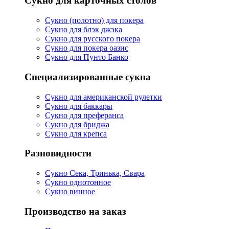
Сукно для карточных столов
Сукно (полотно) для покера
Сукно для блэк джэка
Сукно для русского покера
Сукно для покера оазис
Сукно для Пунто Банко
Специализированные сукна
Сукно для американской рулетки
Сукно для баккары
Сукно для преферанса
Сукно для бриджа
Сукно для крепса
Разновидности
Сукно Сека, Тринька, Свара
Сукно однотонное
Сукно винное
Производство на заказ