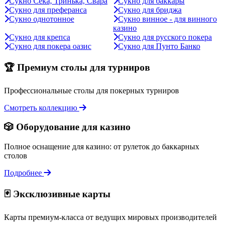
Сукно Сека, Тринька, Свара
Сукно для баккары
Сукно для преферанса
Сукно для бриджа
Сукно однотонное
Сукно винное - для винного
казино
Сукно для крепса
Сукно для русского покера
Сукно для покера оазис
Сукно для Пунто Банко
🏆 Премиум столы для турниров
Профессиональные столы для покерных турниров
Смотреть коллекцию
🎲 Оборудование для казино
Полное оснащение для казино: от рулеток до баккарных
столов
Подробнее
🃏 Эксклюзивные карты
Карты премиум-класса от ведущих мировых производителей