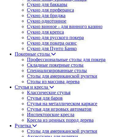
Сукно для баккары
Сукно для преферанса
Сукно для бриджа
Сукно однотонное
Сукно винное - для винного казино
Сукно для крепса
Сукно для русского покера
Сукно для покера оазис
Сукно для Пунто Банко
Покерные столы
Профессиональные столы для покера
Складные покерные столы
Специализированные столы
Столы для американской рулетки
Столы из массива дерева
Стулья и кресла
Классические стулья
Стулья для баров
Стулья на металлическом каркасе
Стулья для игровых автоматов
Инспекторские кресла
Кресла из ценных пород дерева
Рулетка
Столы для американской рулетки
Аксессуары для рулетки