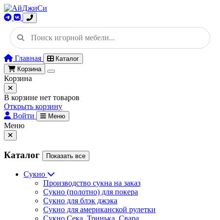
Главная
Каталог
Корзина
Корзина
В корзине нет товаров
Открыть корзину
Войти
Меню
Меню
Каталог
Показать все
Сукно
Производство сукна на заказ
Сукно (полотно) для покера
Сукно для блэк джэка
Сукно для американской рулетки
Сукно Сека, Тринька, Свара