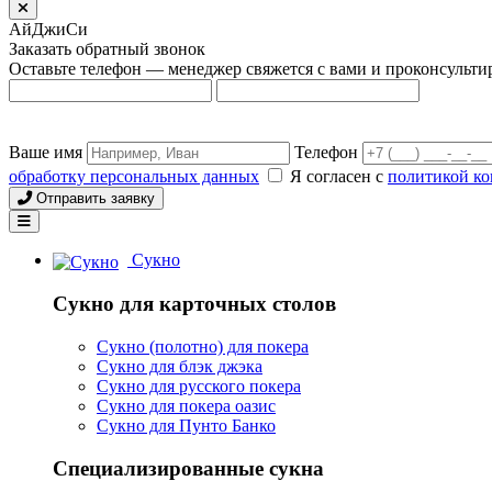
АйДжиСи
Заказать обратный звонок
Оставьте телефон — менеджер свяжется с вами и проконсульти
Ваше имя
Телефон
обработку персональных данных
Я согласен с
политикой к
Отправить заявку
Сукно
Сукно для карточных столов
Сукно (полотно) для покера
Сукно для блэк джэка
Сукно для русского покера
Сукно для покера оазис
Сукно для Пунто Банко
Специализированные сукна