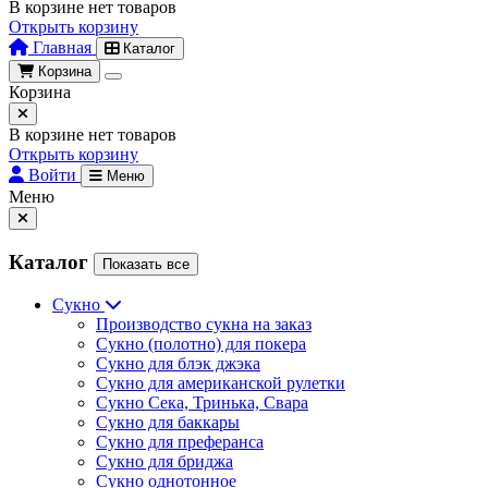
В корзине нет товаров
Открыть корзину
Главная
Каталог
Корзина
Корзина
В корзине нет товаров
Открыть корзину
Войти
Меню
Меню
Каталог
Показать все
Сукно
Производство сукна на заказ
Сукно (полотно) для покера
Сукно для блэк джэка
Сукно для американской рулетки
Сукно Сека, Тринька, Свара
Сукно для баккары
Сукно для преферанса
Сукно для бриджа
Сукно однотонное