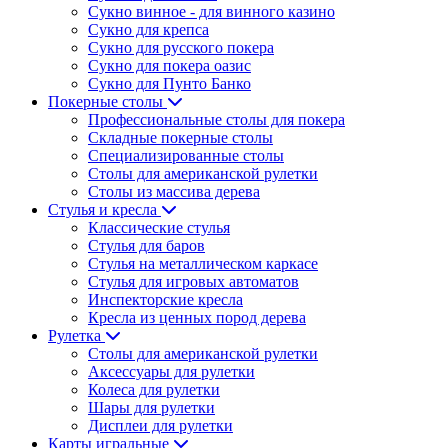
Сукно винное - для винного казино
Сукно для крепса
Сукно для русского покера
Сукно для покера оазис
Сукно для Пунто Банко
Покерные столы
Профессиональные столы для покера
Складные покерные столы
Специализированные столы
Столы для американской рулетки
Столы из массива дерева
Стулья и кресла
Классические стулья
Стулья для баров
Стулья на металлическом каркасе
Стулья для игровых автоматов
Инспекторские кресла
Кресла из ценных пород дерева
Рулетка
Столы для американской рулетки
Аксессуары для рулетки
Колеса для рулетки
Шары для рулетки
Дисплеи для рулетки
Карты игральные