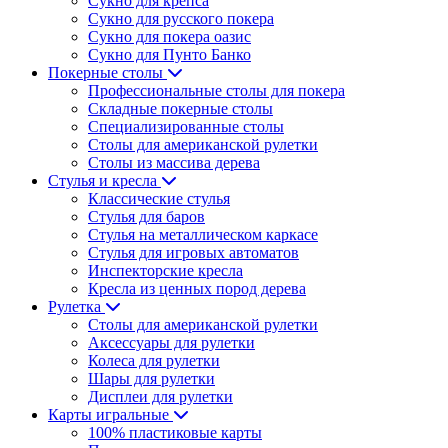
Сукно для крепса
Сукно для русского покера
Сукно для покера оазис
Сукно для Пунто Банко
Покерные столы
Профессиональные столы для покера
Складные покерные столы
Специализированные столы
Столы для американской рулетки
Столы из массива дерева
Стулья и кресла
Классические стулья
Стулья для баров
Стулья на металлическом каркасе
Стулья для игровых автоматов
Инспекторские кресла
Кресла из ценных пород дерева
Рулетка
Столы для американской рулетки
Аксессуары для рулетки
Колеса для рулетки
Шары для рулетки
Дисплеи для рулетки
Карты игральные
100% пластиковые карты