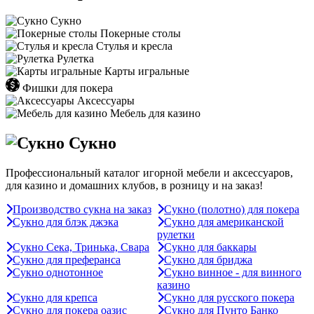
Сукно
Покерные столы
Стулья и кресла
Рулетка
Карты игральные
Фишки для покера
Аксессуары
Мебель для казино
Сукно
Профессиональный каталог игорной мебели и аксессуаров,
для казино и домашних клубов, в розницу и на заказ!
Производство сукна на заказ
Сукно (полотно) для покера
Сукно для блэк джэка
Сукно для американской
рулетки
Сукно Сека, Тринька, Свара
Сукно для баккары
Сукно для преферанса
Сукно для бриджа
Сукно однотонное
Сукно винное - для винного
казино
Сукно для крепса
Сукно для русского покера
Сукно для покера оазис
Сукно для Пунто Банко