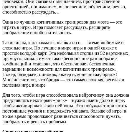
человеком. Они связаны с мышлением, пространственной
ориентацией, пониманием, вычислением, обучением, речью,
способностью рассуждать…
Одна из лучших когнитивных тренировок для мозга — это
играть в игры. Игра помогает рассуждать, расширять
воображение и любознательность.
Такие игры, как шахматы, шашки и го — всеми любимые и
сложные игры. Но лучшие в мире игры в одной связке с
простой колодой карт. Эта небольшая стопка из 52 картонных
прямоугольников имеет такое бесконечное разнообразие
комбинаций и «сделок», что обеспечивает бесконечные
вариации и возможности для когнитивных тренировок.
Покер, блэкджек, пинокль, юккер и, конечно же, бридж!
Многие считают, что бридж — это самая сложная, веселая и
полезная игра в мире.
Для того, чтобы игра способствовала нейрогенезу, она должна
представлять некоторый «риск» – нужно иметь долю в игре,
чтобы активировать свои нейроны. Это побуждает прилагать
постоянные усилия и продолжать узнавать больше об игре, в
то же время продолжают развиваться способности думать,
воображать и решать проблемы.
Социальное взаимодействие