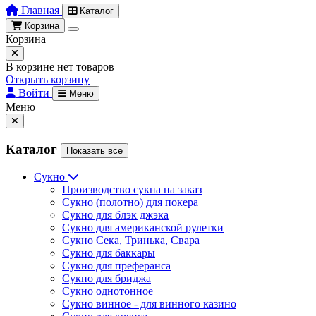
Главная
Каталог
Корзина
Корзина
В корзине нет товаров
Открыть корзину
Войти
Меню
Меню
Каталог
Показать все
Сукно
Производство сукна на заказ
Сукно (полотно) для покера
Сукно для блэк джэка
Сукно для американской рулетки
Сукно Сека, Тринька, Свара
Сукно для баккары
Сукно для преферанса
Сукно для бриджа
Сукно однотонное
Сукно винное - для винного казино