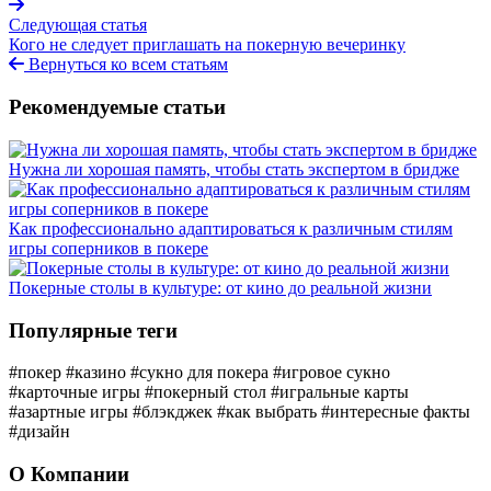
Следующая статья
Кого не следует приглашать на покерную вечеринку
Вернуться ко всем статьям
Рекомендуемые статьи
Нужна ли хорошая память, чтобы стать экспертом в бридже
Как профессионально адаптироваться к различным стилям
игры соперников в покере
Покерные столы в культуре: от кино до реальной жизни
Популярные теги
#покер
#казино
#сукно для покера
#игровое сукно
#карточные игры
#покерный стол
#игральные карты
#азартные игры
#блэкджек
#как выбрать
#интересные факты
#дизайн
О Компании