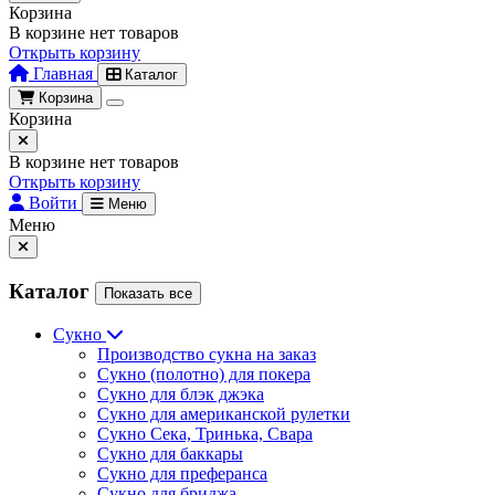
Корзина
В корзине нет товаров
Открыть корзину
Главная
Каталог
Корзина
Корзина
В корзине нет товаров
Открыть корзину
Войти
Меню
Меню
Каталог
Показать все
Сукно
Производство сукна на заказ
Сукно (полотно) для покера
Сукно для блэк джэка
Сукно для американской рулетки
Сукно Сека, Тринька, Свара
Сукно для баккары
Сукно для преферанса
Сукно для бриджа