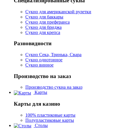
Специализированные сукна
Сукно для американской рулетки
Сукно для баккары
Сукно для преферанса
Сукно для бриджа
Сукно для крепса
Разновидности
Сукно Сека, Тринька, Свара
Сукно однотонное
Сукно винное
Производство на заказ
Производство сукна на заказ
Карты
Карты для казино
100% пластиковые карты
Полупластиковые карты
Столы