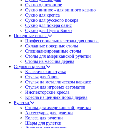
Сукно однотонное
Сукно винное - для винного казино
Сукно для крепса
Сукно для русского покера
Сукно для покера оазис
Сукно для Пунто Банко
Покерные столы
Профессиональные столы для покера
Складные покерные столы
Специализированные столы
Столы для американской рулетки
Столы из массива дерева
Стулья и кресла
Классические стулья
Стулья для баров
Стулья на металлическом каркасе
Стулья для игровых автоматов
Инспекторские кресла
Кресла из ценных пород дерева
Рулетка
Столы для американской рулетки
Аксессуары для рулетки
Колеса для рулетки
Шары для рулетки