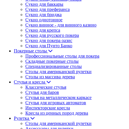
Сукно для баккары
Сукно для преферанса
Сукно для бриджа
Сукно однотонное
Сукно винное - для винного казино
Сукно для крепса
Сукно для русского покера
Сукно для покера оазис
Сукно для Пунто Банко
Покерные столы
Профессиональные столы для покера
Складные покерные столы
Специализированные столы
Столы для американской рулетки
Столы из массива дерева
Стулья и кресла
Классические стулья
Стулья для баров
Стулья на металлическом каркасе
Стулья для игровых автоматов
Инспекторские кресла
Кресла из ценных пород дерева
Рулетка
Столы для американской рулетки
Аксессуары для рулетки