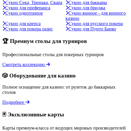
Сукно Сека, Тринька, Свара
Сукно для баккары
Сукно для преферанса
Сукно для бриджа
Сукно однотонное
Сукно винное - для винного
казино
Сукно для крепса
Сукно для русского покера
Сукно для покера оазис
Сукно для Пунто Банко
🏆 Премиум столы для турниров
Профессиональные столы для покерных турниров
Смотреть коллекцию
🎲 Оборудование для казино
Полное оснащение для казино: от рулеток до баккарных
столов
Подробнее
🃏 Эксклюзивные карты
Карты премиум-класса от ведущих мировых производителей