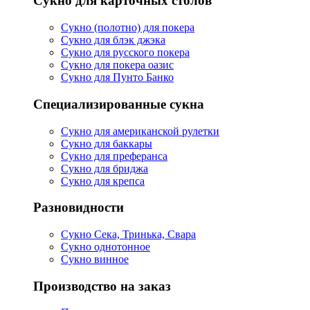
Сукно для карточных столов
Сукно (полотно) для покера
Сукно для блэк джэка
Сукно для русского покера
Сукно для покера оазис
Сукно для Пунто Банко
Специализированные сукна
Сукно для американской рулетки
Сукно для баккары
Сукно для преферанса
Сукно для бриджа
Сукно для крепса
Разновидности
Сукно Сека, Тринька, Свара
Сукно однотонное
Сукно винное
Производство на заказ