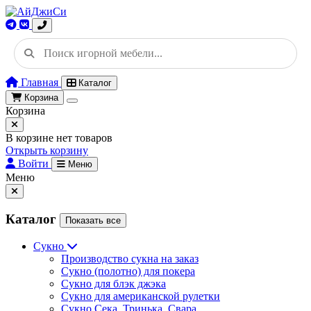
Главная
Каталог
Корзина
Корзина
В корзине нет товаров
Открыть корзину
Войти
Меню
Меню
Каталог
Показать все
Сукно
Производство сукна на заказ
Сукно (полотно) для покера
Сукно для блэк джэка
Сукно для американской рулетки
Сукно Сека, Тринька, Свара