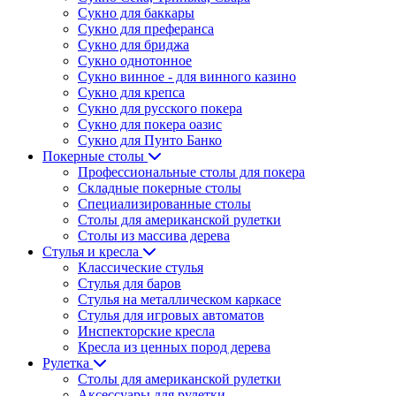
Сукно для баккары
Сукно для преферанса
Сукно для бриджа
Сукно однотонное
Сукно винное - для винного казино
Сукно для крепса
Сукно для русского покера
Сукно для покера оазис
Сукно для Пунто Банко
Покерные столы
Профессиональные столы для покера
Складные покерные столы
Специализированные столы
Столы для американской рулетки
Столы из массива дерева
Стулья и кресла
Классические стулья
Стулья для баров
Стулья на металлическом каркасе
Стулья для игровых автоматов
Инспекторские кресла
Кресла из ценных пород дерева
Рулетка
Столы для американской рулетки
Аксессуары для рулетки