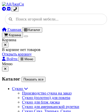
Главная
Каталог
Корзина
Корзина
В корзине нет товаров
Открыть корзину
Войти
Меню
Меню
Каталог
Показать все
Сукно
Производство сукна на заказ
Сукно (полотно) для покера
Сукно для блэк джэка
Сукно для американской рулетки
Сукно Сека, Тринька, Свара