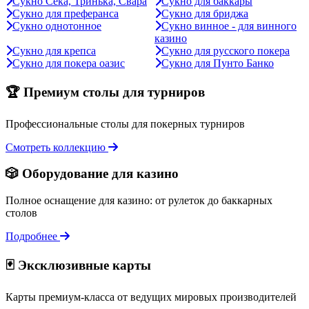
Сукно Сека, Тринька, Свара
Сукно для баккары
Сукно для преферанса
Сукно для бриджа
Сукно однотонное
Сукно винное - для винного
казино
Сукно для крепса
Сукно для русского покера
Сукно для покера оазис
Сукно для Пунто Банко
🏆 Премиум столы для турниров
Профессиональные столы для покерных турниров
Смотреть коллекцию
🎲 Оборудование для казино
Полное оснащение для казино: от рулеток до баккарных
столов
Подробнее
🃏 Эксклюзивные карты
Карты премиум-класса от ведущих мировых производителей