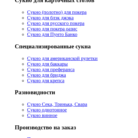
Сукно для карточных столов
Сукно (полотно) для покера
Сукно для блэк джэка
Сукно для русского покера
Сукно для покера оазис
Сукно для Пунто Банко
Специализированные сукна
Сукно для американской рулетки
Сукно для баккары
Сукно для преферанса
Сукно для бриджа
Сукно для крепса
Разновидности
Сукно Сека, Тринька, Свара
Сукно однотонное
Сукно винное
Производство на заказ