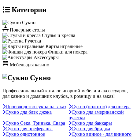
Категории
Сукно
Покерные столы
Стулья и кресла
Рулетка
Карты игральные
Фишки для покера
Аксессуары
Мебель для казино
Сукно
Профессиональный каталог игорной мебели и аксессуаров,
для казино и домашних клубов, в розницу и на заказ!
Производство сукна на заказ
Сукно (полотно) для покера
Сукно для блэк джэка
Сукно для американской
рулетки
Сукно Сека, Тринька, Свара
Сукно для баккары
Сукно для преферанса
Сукно для бриджа
Сукно однотонное
Сукно винное - для винного