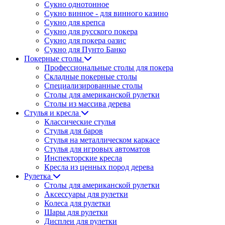
Сукно однотонное
Сукно винное - для винного казино
Сукно для крепса
Сукно для русского покера
Сукно для покера оазис
Сукно для Пунто Банко
Покерные столы
Профессиональные столы для покера
Складные покерные столы
Специализированные столы
Столы для американской рулетки
Столы из массива дерева
Стулья и кресла
Классические стулья
Стулья для баров
Стулья на металлическом каркасе
Стулья для игровых автоматов
Инспекторские кресла
Кресла из ценных пород дерева
Рулетка
Столы для американской рулетки
Аксессуары для рулетки
Колеса для рулетки
Шары для рулетки
Дисплеи для рулетки