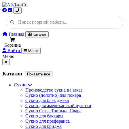
Главная
Каталог
Корзина
Войти
Меню
Меню
Каталог
Показать все
Сукно
Производство сукна на заказ
Сукно (полотно) для покера
Сукно для блэк джэка
Сукно для американской рулетки
Сукно Сека, Тринька, Свара
Сукно для баккары
Сукно для преферанса
Сукно для бриджа