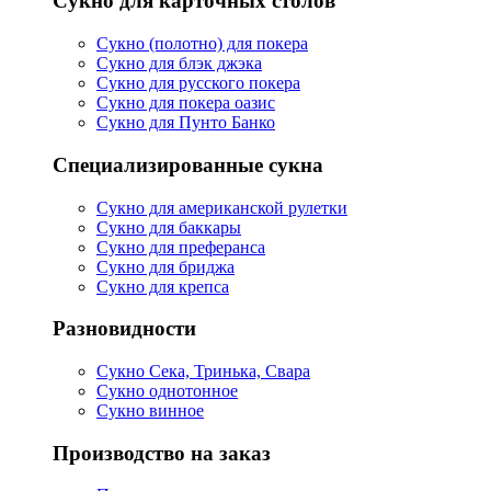
Сукно для карточных столов
Сукно (полотно) для покера
Сукно для блэк джэка
Сукно для русского покера
Сукно для покера оазис
Сукно для Пунто Банко
Специализированные сукна
Сукно для американской рулетки
Сукно для баккары
Сукно для преферанса
Сукно для бриджа
Сукно для крепса
Разновидности
Сукно Сека, Тринька, Свара
Сукно однотонное
Сукно винное
Производство на заказ