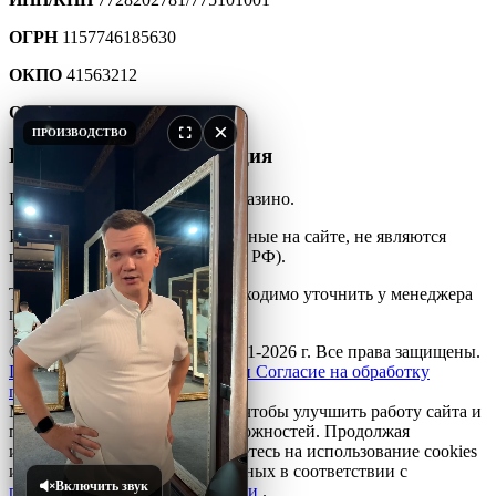
ОГРН
1157746185630
ОКПО
41563212
ОКТМО
45907000000
×
ПРОИЗВОДСТВО
Юридическая информация
Интернет-каталог мебели для казино.
Информация и цены, размещенные на сайте, не являются
публичной офертой (ст. 427 ГК РФ).
Точную стоимость товара необходимо уточнить у менеджера
по телефону.
© ООО «ПКФ»АйДжиСи» 2001-2026 г. Все права защищены.
Политика конфиденциальности
Согласие на обработку
персональных данных
Мы используем файлы
cookie
, чтобы улучшить работу сайта и
предоставить вам больше возможностей. Продолжая
использовать сайт, вы соглашаетесь на использование cookies
и обработку персональных данных в соответствии с
Включить звук
политикой конфиденциальности
.