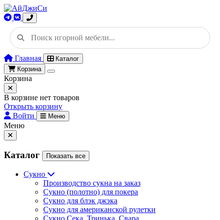
Главная
Каталог
Корзина
Корзина
В корзине нет товаров
Открыть корзину
Войти
Меню
Меню
Каталог
Показать все
Сукно
Производство сукна на заказ
Сукно (полотно) для покера
Сукно для блэк джэка
Сукно для американской рулетки
Сукно Сека, Тринька, Свара