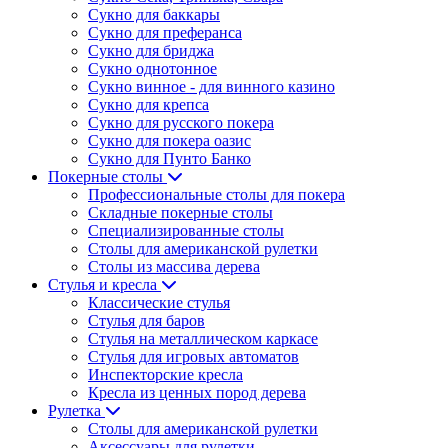
Сукно для баккары
Сукно для преферанса
Сукно для бриджа
Сукно однотонное
Сукно винное - для винного казино
Сукно для крепса
Сукно для русского покера
Сукно для покера оазис
Сукно для Пунто Банко
Покерные столы
Профессиональные столы для покера
Складные покерные столы
Специализированные столы
Столы для американской рулетки
Столы из массива дерева
Стулья и кресла
Классические стулья
Стулья для баров
Стулья на металлическом каркасе
Стулья для игровых автоматов
Инспекторские кресла
Кресла из ценных пород дерева
Рулетка
Столы для американской рулетки
Аксессуары для рулетки