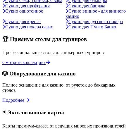
Сукно Сека, Тринька, Свара
Сукно для баккары
Сукно для преферанса
Сукно для бриджа
Сукно однотонное
Сукно винное - для винного
казино
Сукно для крепса
Сукно для русского покера
Сукно для покера оазис
Сукно для Пунто Банко
🏆 Премиум столы для турниров
Профессиональные столы для покерных турниров
Смотреть коллекцию
🎲 Оборудование для казино
Полное оснащение для казино: от рулеток до баккарных
столов
Подробнее
🃏 Эксклюзивные карты
Карты премиум-класса от ведущих мировых производителей