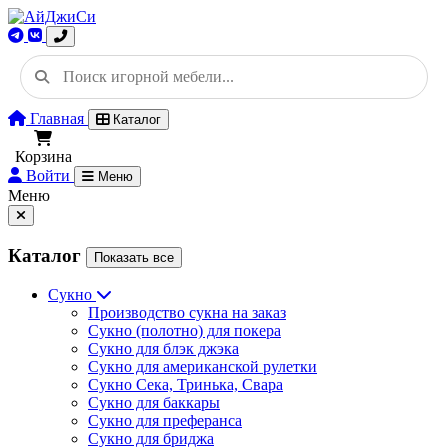
Главная
Каталог
Корзина
Войти
Меню
Меню
Каталог
Показать все
Сукно
Производство сукна на заказ
Сукно (полотно) для покера
Сукно для блэк джэка
Сукно для американской рулетки
Сукно Сека, Тринька, Свара
Сукно для баккары
Сукно для преферанса
Сукно для бриджа