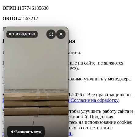
ОГРН
1157746185630
ОКПО
41563212
ОКТМО
45907000000
×
ПРОИЗВОДСТВО
Юридическая информация
Интернет-каталог мебели для казино.
Информация и цены, размещенные на сайте, не являются
публичной офертой (ст. 427 ГК РФ).
Точную стоимость товара необходимо уточнить у менеджера
по телефону.
© ООО «ПКФ»АйДжиСи» 2001-2026 г. Все права защищены.
Политика конфиденциальности
Согласие на обработку
персональных данных
Мы используем файлы
cookie
, чтобы улучшить работу сайта и
предоставить вам больше возможностей. Продолжая
использовать сайт, вы соглашаетесь на использование cookies
и обработку персональных данных в соответствии с
Включить звук
политикой конфиденциальности
.