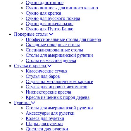
Сукно однотонное
Сукно винное - для винного казино
Сукно для крепса
Сукно для русского покера
Сукно для покера оазис
Сукно для Пунто Банко
Покерные столы
Профессиональные столы для покера
Складные покерные столы
Специализированные столы
Столы для американской рулетки
Столы из массива дерева
Стулья и кресла
Классические стулья
Стулья для баров
Стулья на металлическом каркасе
Стулья для игровых автоматов
Инспекторские кресла
Кресла из ценных пород дерева
Рулетка
Столы для американской рулетки
Аксессуары для рулетки
Колеса для рулетки
Шары для рулетки
Дисплеи для рулетки