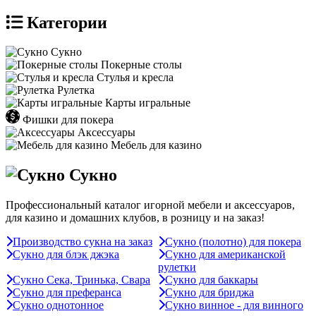
Категории
Сукно
Покерные столы
Стулья и кресла
Рулетка
Карты игральные
Фишки для покера
Аксессуары
Мебель для казино
Сукно
Профессиональный каталог игорной мебели и аксессуаров,
для казино и домашних клубов, в розницу и на заказ!
Производство сукна на заказ
Сукно (полотно) для покера
Сукно для блэк джэка
Сукно для американской
рулетки
Сукно Сека, Тринька, Свара
Сукно для баккары
Сукно для преферанса
Сукно для бриджа
Сукно однотонное
Сукно винное - для винного