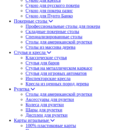
Сукно для крепса
Сукно для русского покера
Сукно для покера оазис
Сукно для Пунто Банко
Покерные столы
Профессиональные столы для покера
Складные покерные столы
Специализированные столы
Столы для американской рулетки
Столы из массива дерева
Стулья и кресла
Классические стулья
Стулья для баров
Стулья на металлическом каркасе
Стулья для игровых автоматов
Инспекторские кресла
Кресла из ценных пород дерева
Рулетка
Столы для американской рулетки
Аксессуары для рулетки
Колеса для рулетки
Шары для рулетки
Дисплеи для рулетки
Карты игральные
100% пластиковые карты