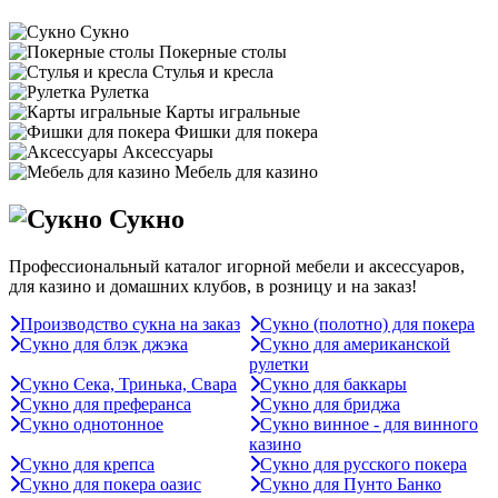
Сукно
Покерные столы
Стулья и кресла
Рулетка
Карты игральные
Фишки для покера
Аксессуары
Мебель для казино
Сукно
Профессиональный каталог игорной мебели и аксессуаров,
для казино и домашних клубов, в розницу и на заказ!
Производство сукна на заказ
Сукно (полотно) для покера
Сукно для блэк джэка
Сукно для американской
рулетки
Сукно Сека, Тринька, Свара
Сукно для баккары
Сукно для преферанса
Сукно для бриджа
Сукно однотонное
Сукно винное - для винного
казино
Сукно для крепса
Сукно для русского покера
Сукно для покера оазис
Сукно для Пунто Банко