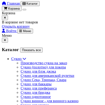
Главная
Каталог
Корзина
Корзина
В корзине нет товаров
Открыть корзину
Войти
Меню
Меню
Каталог
Показать все
Сукно
Производство сукна на заказ
Сукно (полотно) для покера
Сукно для блэк джэка
Сукно для американской рулетки
Сукно Сека, Тринька, Свара
Сукно для баккары
Сукно для преферанса
Сукно для бриджа
Сукно однотонное
Сукно винное - для винного казино