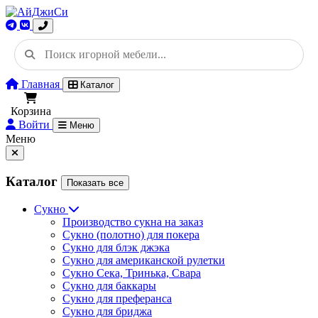
Главная
Каталог
Корзина
Войти
Меню
Меню
Каталог
Показать все
Сукно
Производство сукна на заказ
Сукно (полотно) для покера
Сукно для блэк джэка
Сукно для американской рулетки
Сукно Сека, Тринька, Свара
Сукно для баккары
Сукно для преферанса
Сукно для бриджа