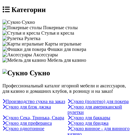
Категории
Сукно
Покерные столы
Стулья и кресла
Рулетка
Карты игральные
Фишки для покера
Аксессуары
Мебель для казино
Сукно
Профессиональный каталог игорной мебели и аксессуаров,
для казино и домашних клубов, в розницу и на заказ!
Производство сукна на заказ
Сукно (полотно) для покера
Сукно для блэк джэка
Сукно для американской
рулетки
Сукно Сека, Тринька, Свара
Сукно для баккары
Сукно для преферанса
Сукно для бриджа
Сукно однотонное
Сукно винное - для винного
казино