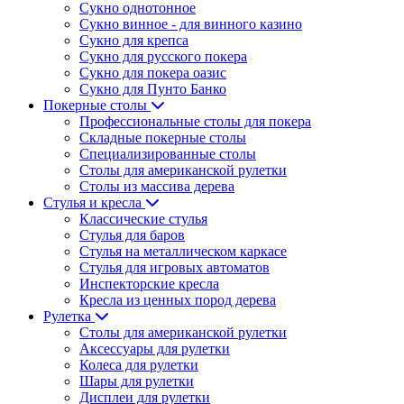
Сукно однотонное
Сукно винное - для винного казино
Сукно для крепса
Сукно для русского покера
Сукно для покера оазис
Сукно для Пунто Банко
Покерные столы
Профессиональные столы для покера
Складные покерные столы
Специализированные столы
Столы для американской рулетки
Столы из массива дерева
Стулья и кресла
Классические стулья
Стулья для баров
Стулья на металлическом каркасе
Стулья для игровых автоматов
Инспекторские кресла
Кресла из ценных пород дерева
Рулетка
Столы для американской рулетки
Аксессуары для рулетки
Колеса для рулетки
Шары для рулетки
Дисплеи для рулетки