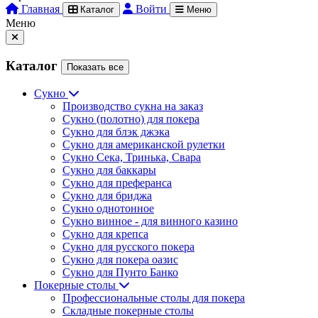
Главная
Войти
Каталог
Меню
Меню
Каталог
Показать все
Сукно
Производство сукна на заказ
Сукно (полотно) для покера
Сукно для блэк джэка
Сукно для американской рулетки
Сукно Сека, Тринька, Свара
Сукно для баккары
Сукно для преферанса
Сукно для бриджа
Сукно однотонное
Сукно винное - для винного казино
Сукно для крепса
Сукно для русского покера
Сукно для покера оазис
Сукно для Пунто Банко
Покерные столы
Профессиональные столы для покера
Складные покерные столы