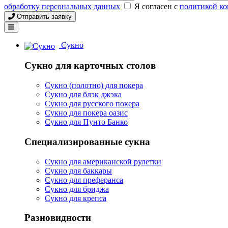
обработку персональных данных
Я согласен с
политикой к
Отправить заявку
Сукно
Сукно для карточных столов
Сукно (полотно) для покера
Сукно для блэк джэка
Сукно для русского покера
Сукно для покера оазис
Сукно для Пунто Банко
Специализированные сукна
Сукно для американской рулетки
Сукно для баккары
Сукно для преферанса
Сукно для бриджа
Сукно для крепса
Разновидности