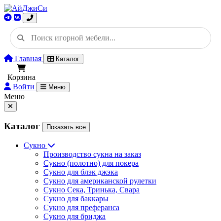
Главная
Каталог
Корзина
Войти
Меню
Меню
Каталог
Показать все
Сукно
Производство сукна на заказ
Сукно (полотно) для покера
Сукно для блэк джэка
Сукно для американской рулетки
Сукно Сека, Тринька, Свара
Сукно для баккары
Сукно для преферанса
Сукно для бриджа