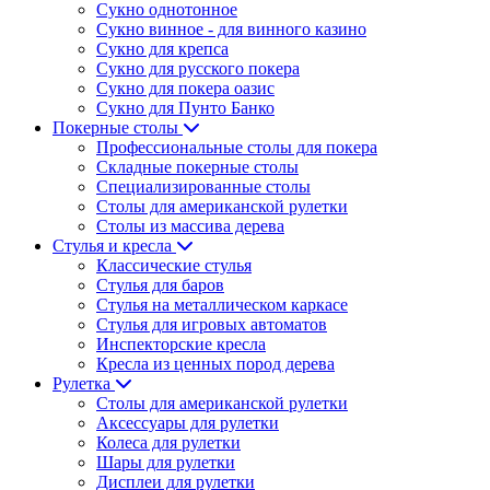
Сукно однотонное
Сукно винное - для винного казино
Сукно для крепса
Сукно для русского покера
Сукно для покера оазис
Сукно для Пунто Банко
Покерные столы
Профессиональные столы для покера
Складные покерные столы
Специализированные столы
Столы для американской рулетки
Столы из массива дерева
Стулья и кресла
Классические стулья
Стулья для баров
Стулья на металлическом каркасе
Стулья для игровых автоматов
Инспекторские кресла
Кресла из ценных пород дерева
Рулетка
Столы для американской рулетки
Аксессуары для рулетки
Колеса для рулетки
Шары для рулетки
Дисплеи для рулетки