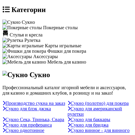
Категории
Сукно
Покерные столы
Стулья и кресла
Рулетка
Карты игральные
Фишки для покера
Аксессуары
Мебель для казино
Сукно
Профессиональный каталог игорной мебели и аксессуаров,
для казино и домашних клубов, в розницу и на заказ!
Производство сукна на заказ
Сукно (полотно) для покера
Сукно для блэк джэка
Сукно для американской
рулетки
Сукно Сека, Тринька, Свара
Сукно для баккары
Сукно для преферанса
Сукно для бриджа
Сукно однотонное
Сукно винное - для винного