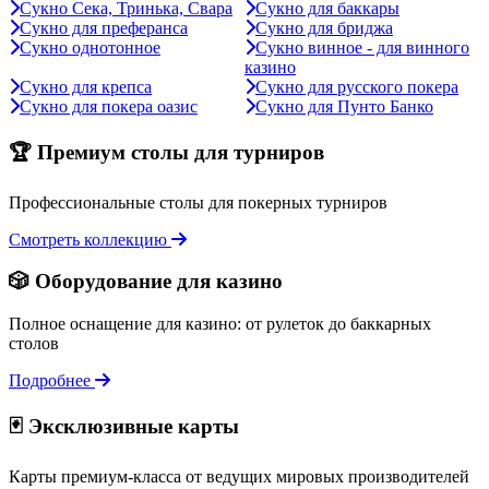
Сукно Сека, Тринька, Свара
Сукно для баккары
Сукно для преферанса
Сукно для бриджа
Сукно однотонное
Сукно винное - для винного
казино
Сукно для крепса
Сукно для русского покера
Сукно для покера оазис
Сукно для Пунто Банко
🏆 Премиум столы для турниров
Профессиональные столы для покерных турниров
Смотреть коллекцию
🎲 Оборудование для казино
Полное оснащение для казино: от рулеток до баккарных
столов
Подробнее
🃏 Эксклюзивные карты
Карты премиум-класса от ведущих мировых производителей