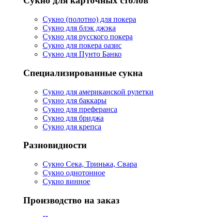
Сукно для карточных столов
Сукно (полотно) для покера
Сукно для блэк джэка
Сукно для русского покера
Сукно для покера оазис
Сукно для Пунто Банко
Специализированные сукна
Сукно для американской рулетки
Сукно для баккары
Сукно для преферанса
Сукно для бриджа
Сукно для крепса
Разновидности
Сукно Сека, Тринька, Свара
Сукно однотонное
Сукно винное
Производство на заказ