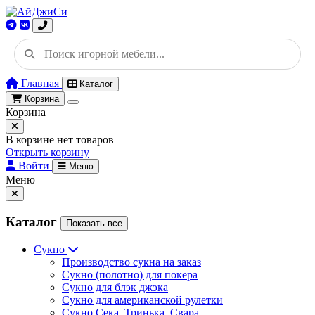
Главная
Каталог
Корзина
Корзина
В корзине нет товаров
Открыть корзину
Войти
Меню
Меню
Каталог
Показать все
Сукно
Производство сукна на заказ
Сукно (полотно) для покера
Сукно для блэк джэка
Сукно для американской рулетки
Сукно Сека, Тринька, Свара