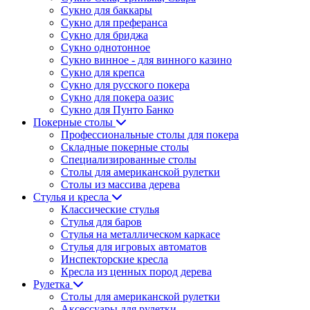
Сукно для баккары
Сукно для преферанса
Сукно для бриджа
Сукно однотонное
Сукно винное - для винного казино
Сукно для крепса
Сукно для русского покера
Сукно для покера оазис
Сукно для Пунто Банко
Покерные столы
Профессиональные столы для покера
Складные покерные столы
Специализированные столы
Столы для американской рулетки
Столы из массива дерева
Стулья и кресла
Классические стулья
Стулья для баров
Стулья на металлическом каркасе
Стулья для игровых автоматов
Инспекторские кресла
Кресла из ценных пород дерева
Рулетка
Столы для американской рулетки
Аксессуары для рулетки