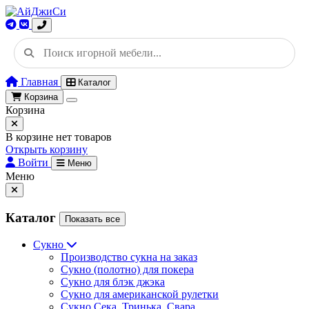
Главная
Каталог
Корзина
Корзина
В корзине нет товаров
Открыть корзину
Войти
Меню
Меню
Каталог
Показать все
Сукно
Производство сукна на заказ
Сукно (полотно) для покера
Сукно для блэк джэка
Сукно для американской рулетки
Сукно Сека, Тринька, Свара