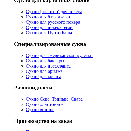
Сукно для карточных столов
Сукно (полотно) для покера
Сукно для блэк джэка
Сукно для русского покера
Сукно для покера оазис
Сукно для Пунто Банко
Специализированные сукна
Сукно для американской рулетки
Сукно для баккары
Сукно для преферанса
Сукно для бриджа
Сукно для крепса
Разновидности
Сукно Сека, Тринька, Свара
Сукно однотонное
Сукно винное
Производство на заказ