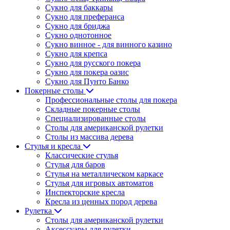
Сукно для баккары
Сукно для преферанса
Сукно для бриджа
Сукно однотонное
Сукно винное - для винного казино
Сукно для крепса
Сукно для русского покера
Сукно для покера оазис
Сукно для Пунто Банко
Покерные столы
Профессиональные столы для покера
Складные покерные столы
Специализированные столы
Столы для американской рулетки
Столы из массива дерева
Стулья и кресла
Классические стулья
Стулья для баров
Стулья на металлическом каркасе
Стулья для игровых автоматов
Инспекторские кресла
Кресла из ценных пород дерева
Рулетка
Столы для американской рулетки
Аксессуары для рулетки