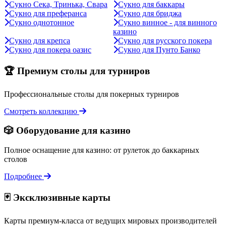
Сукно Сека, Тринька, Свара
Сукно для баккары
Сукно для преферанса
Сукно для бриджа
Сукно однотонное
Сукно винное - для винного
казино
Сукно для крепса
Сукно для русского покера
Сукно для покера оазис
Сукно для Пунто Банко
🏆 Премиум столы для турниров
Профессиональные столы для покерных турниров
Смотреть коллекцию
🎲 Оборудование для казино
Полное оснащение для казино: от рулеток до баккарных
столов
Подробнее
🃏 Эксклюзивные карты
Карты премиум-класса от ведущих мировых производителей