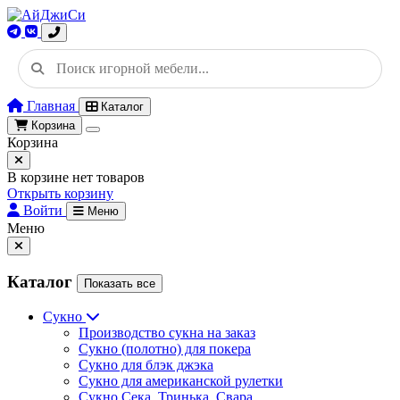
Главная
Каталог
Корзина
Корзина
В корзине нет товаров
Открыть корзину
Войти
Меню
Меню
Каталог
Показать все
Сукно
Производство сукна на заказ
Сукно (полотно) для покера
Сукно для блэк джэка
Сукно для американской рулетки
Сукно Сека, Тринька, Свара