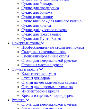
Сукно для баккары
Сукно для преферанса
Сукно для бриджа
Сукно однотонное
Сукно винное - для винного казино
Сукно для крепса
Сукно для русского покера
Сукно для покера оазис
Сукно для Пунто Банко
Покерные столы
Профессиональные столы для покера
Складные покерные столы
Специализированные столы
Столы для американской рулетки
Столы из массива дерева
Стулья и кресла
Классические стулья
Стулья для баров
Стулья на металлическом каркасе
Стулья для игровых автоматов
Инспекторские кресла
Кресла из ценных пород дерева
Рулетка
Столы для американской рулетки
Аксессуары для рулетки