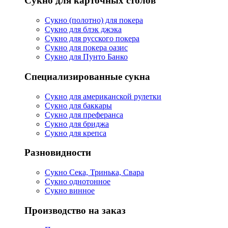
Сукно для карточных столов
Сукно (полотно) для покера
Сукно для блэк джэка
Сукно для русского покера
Сукно для покера оазис
Сукно для Пунто Банко
Специализированные сукна
Сукно для американской рулетки
Сукно для баккары
Сукно для преферанса
Сукно для бриджа
Сукно для крепса
Разновидности
Сукно Сека, Тринька, Свара
Сукно однотонное
Сукно винное
Производство на заказ