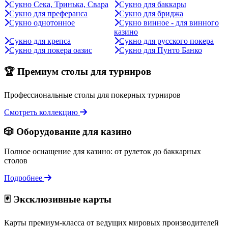
Сукно Сека, Тринька, Свара
Сукно для баккары
Сукно для преферанса
Сукно для бриджа
Сукно однотонное
Сукно винное - для винного
казино
Сукно для крепса
Сукно для русского покера
Сукно для покера оазис
Сукно для Пунто Банко
🏆 Премиум столы для турниров
Профессиональные столы для покерных турниров
Смотреть коллекцию
🎲 Оборудование для казино
Полное оснащение для казино: от рулеток до баккарных
столов
Подробнее
🃏 Эксклюзивные карты
Карты премиум-класса от ведущих мировых производителей