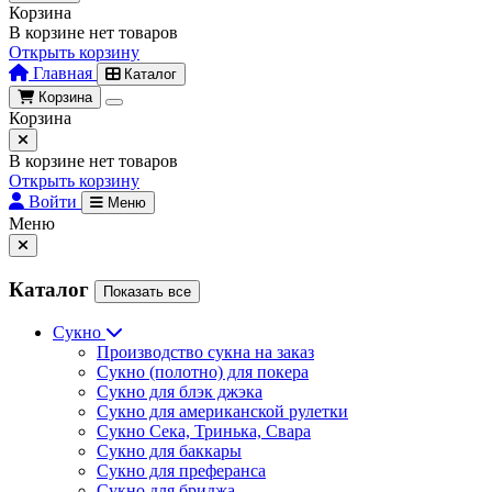
Корзина
В корзине нет товаров
Открыть корзину
Главная
Каталог
Корзина
Корзина
В корзине нет товаров
Открыть корзину
Войти
Меню
Меню
Каталог
Показать все
Сукно
Производство сукна на заказ
Сукно (полотно) для покера
Сукно для блэк джэка
Сукно для американской рулетки
Сукно Сека, Тринька, Свара
Сукно для баккары
Сукно для преферанса
Сукно для бриджа