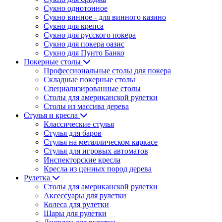
Сукно однотонное
Сукно винное - для винного казино
Сукно для крепса
Сукно для русского покера
Сукно для покера оазис
Сукно для Пунто Банко
Покерные столы
Профессиональные столы для покера
Складные покерные столы
Специализированные столы
Столы для американской рулетки
Столы из массива дерева
Стулья и кресла
Классические стулья
Стулья для баров
Стулья на металлическом каркасе
Стулья для игровых автоматов
Инспекторские кресла
Кресла из ценных пород дерева
Рулетка
Столы для американской рулетки
Аксессуары для рулетки
Колеса для рулетки
Шары для рулетки