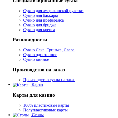
Специализированные сукна
Сукно для американской рулетки
Сукно для баккары
Сукно для преферанса
Сукно для бриджа
Сукно для крепса
Разновидности
Сукно Сека, Тринька, Свара
Сукно однотонное
Сукно винное
Производство на заказ
Производство сукна на заказ
Карты
Карты для казино
100% пластиковые карты
Полупластиковые карты
Столы