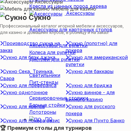
Аксессуары
Кресла из ценных пород дерева
Мебель для казино
Аксессуары
Сукно
Для карточных столов
Профессиональный каталог игорной мебели и аксессуаров,
Аксессуары для карточных столов
для казино и домашних клубов, в розницу и на заказ!
Для рулетки
Производство сукна на
Сукно (полотно) для
Аксессуары для рулетки
заказ
покера
Колеса для рулетки
Сукно для блэк джэка
Сукно для американской
Дисплеи для рулетки
рулетки
Прочие аксессуары
Сукно Сека, Тринька,
Сукно для баккары
Светильники
Свара
Пит-стенды
Сукно для преферанса
Сукно для бриджа
Доп. оборудование
Сукно однотонное
Сукно винное - для
Сервировочные столики
винного казино
Барные стойки
Сукно для крепса
Сукно для русского
Лототроны
покера
ПО
Сукно для покера оазис
Сукно для Пунто Банко
Программное обеспечение
🏆 Премиум столы для турниров