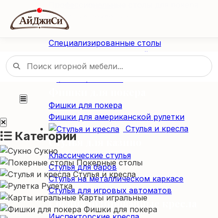
Профессиональные столы для покера
Складные покерные столы
Специализированные столы
Специализированные столы
Столы для американской рулетки
Столы из массива дерева
Фишки / Жетоны
Фишки для покера
Фишки для покера
Фишки для американской рулетки
Стулья и кресла
Категории
Стулья для казино
Сукно
Классические стулья
Покерные столы
Стулья для баров
Стулья и кресла
Стулья на металлическом каркасе
Рулетка
Стулья для игровых автоматов
Карты игральные
Специализированные кресла
Фишки для покера
Инспекторские кресла