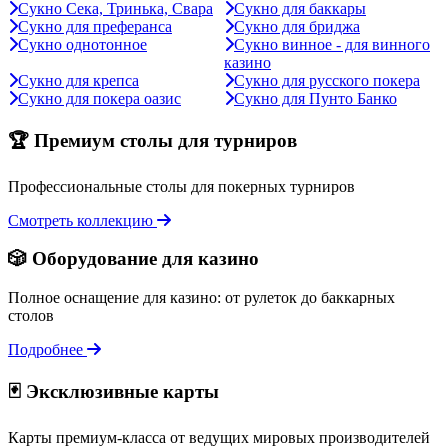
Сукно Сека, Тринька, Свара
Сукно для баккары
Сукно для преферанса
Сукно для бриджа
Сукно однотонное
Сукно винное - для винного
казино
Сукно для крепса
Сукно для русского покера
Сукно для покера оазис
Сукно для Пунто Банко
🏆 Премиум столы для турниров
Профессиональные столы для покерных турниров
Смотреть коллекцию
🎲 Оборудование для казино
Полное оснащение для казино: от рулеток до баккарных
столов
Подробнее
🃏 Эксклюзивные карты
Карты премиум-класса от ведущих мировых производителей