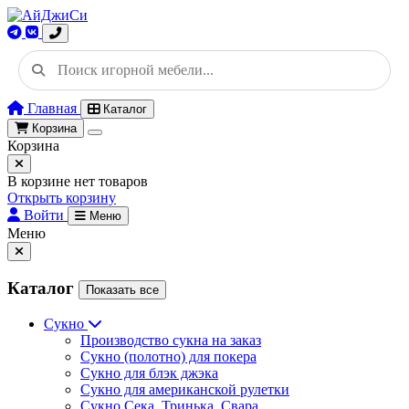
Главная
Каталог
Корзина
Корзина
В корзине нет товаров
Открыть корзину
Войти
Меню
Меню
Каталог
Показать все
Сукно
Производство сукна на заказ
Сукно (полотно) для покера
Сукно для блэк джэка
Сукно для американской рулетки
Сукно Сека, Тринька, Свара