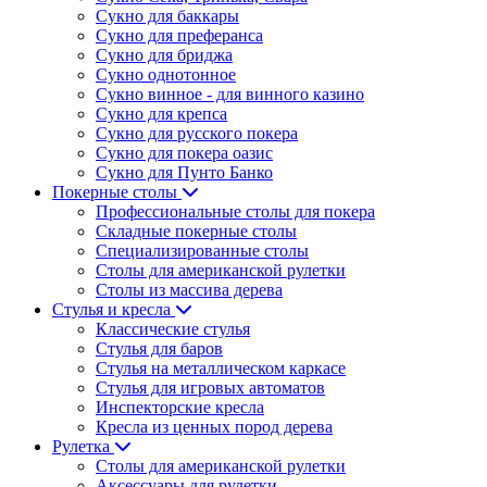
Сукно для баккары
Сукно для преферанса
Сукно для бриджа
Сукно однотонное
Сукно винное - для винного казино
Сукно для крепса
Сукно для русского покера
Сукно для покера оазис
Сукно для Пунто Банко
Покерные столы
Профессиональные столы для покера
Складные покерные столы
Специализированные столы
Столы для американской рулетки
Столы из массива дерева
Стулья и кресла
Классические стулья
Стулья для баров
Стулья на металлическом каркасе
Стулья для игровых автоматов
Инспекторские кресла
Кресла из ценных пород дерева
Рулетка
Столы для американской рулетки
Аксессуары для рулетки