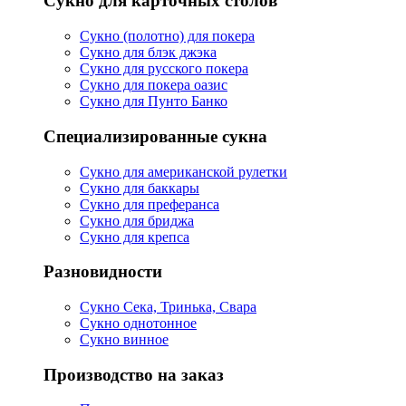
Сукно для карточных столов
Сукно (полотно) для покера
Сукно для блэк джэка
Сукно для русского покера
Сукно для покера оазис
Сукно для Пунто Банко
Специализированные сукна
Сукно для американской рулетки
Сукно для баккары
Сукно для преферанса
Сукно для бриджа
Сукно для крепса
Разновидности
Сукно Сека, Тринька, Свара
Сукно однотонное
Сукно винное
Производство на заказ