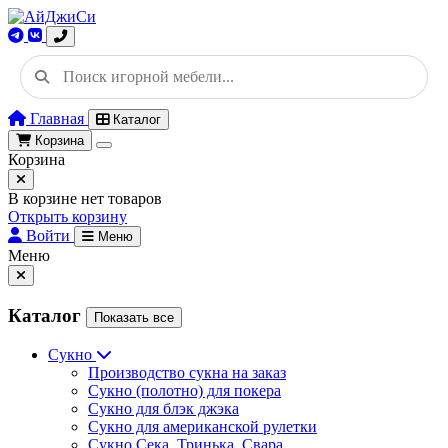
Главная
Каталог
Корзина
Корзина
В корзине нет товаров
Открыть корзину
Войти
Меню
Меню
Каталог
Показать все
Сукно
Производство сукна на заказ
Сукно (полотно) для покера
Сукно для блэк джэка
Сукно для американской рулетки
Сукно Сека, Тринька, Свара