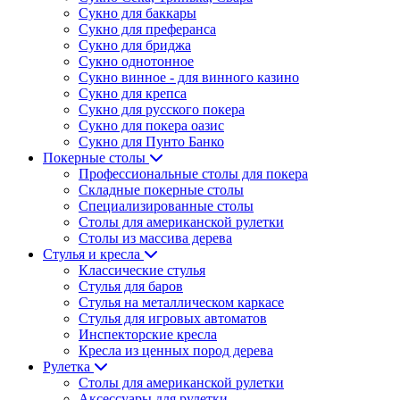
Сукно для баккары
Сукно для преферанса
Сукно для бриджа
Сукно однотонное
Сукно винное - для винного казино
Сукно для крепса
Сукно для русского покера
Сукно для покера оазис
Сукно для Пунто Банко
Покерные столы
Профессиональные столы для покера
Складные покерные столы
Специализированные столы
Столы для американской рулетки
Столы из массива дерева
Стулья и кресла
Классические стулья
Стулья для баров
Стулья на металлическом каркасе
Стулья для игровых автоматов
Инспекторские кресла
Кресла из ценных пород дерева
Рулетка
Столы для американской рулетки
Аксессуары для рулетки