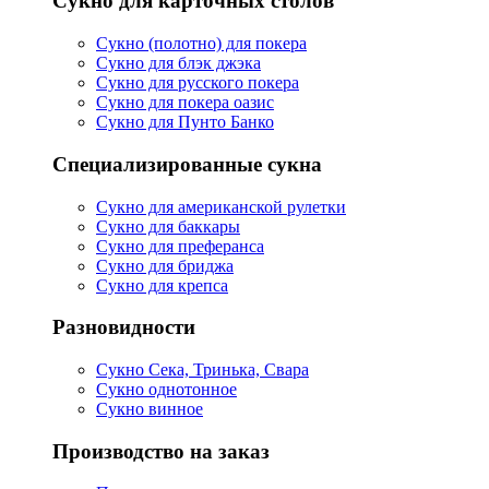
Сукно для карточных столов
Сукно (полотно) для покера
Сукно для блэк джэка
Сукно для русского покера
Сукно для покера оазис
Сукно для Пунто Банко
Специализированные сукна
Сукно для американской рулетки
Сукно для баккары
Сукно для преферанса
Сукно для бриджа
Сукно для крепса
Разновидности
Сукно Сека, Тринька, Свара
Сукно однотонное
Сукно винное
Производство на заказ