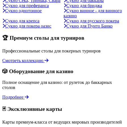
Сукно Сека, Тринька, Свара
Сукно для баккары
Сукно для преферанса
Сукно для бриджа
Сукно однотонное
Сукно винное - для винного
казино
Сукно для крепса
Сукно для русского покера
Сукно для покера оазис
Сукно для Пунто Банко
🏆 Премиум столы для турниров
Профессиональные столы для покерных турниров
Смотреть коллекцию
🎲 Оборудование для казино
Полное оснащение для казино: от рулеток до баккарных
столов
Подробнее
🃏 Эксклюзивные карты
Карты премиум-класса от ведущих мировых производителей