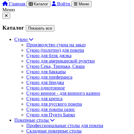
Главная
Войти
Каталог
Меню
Меню
Каталог
Показать все
Сукно
Производство сукна на заказ
Сукно (полотно) для покера
Сукно для блэк джэка
Сукно для американской рулетки
Сукно Сека, Тринька, Свара
Сукно для баккары
Сукно для преферанса
Сукно для бриджа
Сукно однотонное
Сукно винное - для винного казино
Сукно для крепса
Сукно для русского покера
Сукно для покера оазис
Сукно для Пунто Банко
Покерные столы
Профессиональные столы для покера
Складные покерные столы