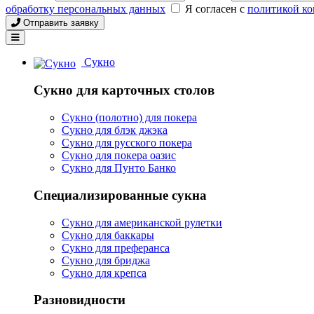
обработку персональных данных
Я согласен с
политикой к
Отправить заявку
Сукно
Сукно для карточных столов
Сукно (полотно) для покера
Сукно для блэк джэка
Сукно для русского покера
Сукно для покера оазис
Сукно для Пунто Банко
Специализированные сукна
Сукно для американской рулетки
Сукно для баккары
Сукно для преферанса
Сукно для бриджа
Сукно для крепса
Разновидности