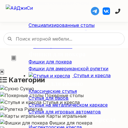
Профессиональные столы для покера
Складные покерные столы
Специализированные столы
Специализированные столы
Столы для американской рулетки
Столы из массива дерева
Фишки / Жетоны
Фишки для покера
Фишки для покера
Фишки для американской рулетки
Стулья и кресла
Категории
Стулья для казино
Сукно
Классические стулья
Покерные столы
Стулья для баров
Стулья и кресла
Стулья на металлическом каркасе
Рулетка
Стулья для игровых автоматов
Карты игральные
Специализированные кресла
Фишки для покера
Инспекторские кресла