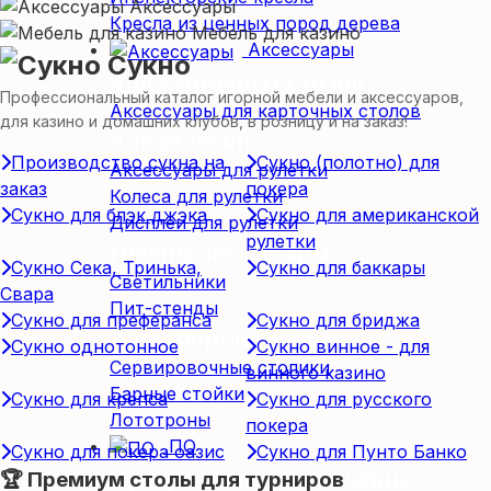
Аксессуары
Кресла из ценных пород дерева
Мебель для казино
Аксессуары
Сукно
Для карточных столов
Профессиональный каталог игорной мебели и аксессуаров,
Аксессуары для карточных столов
для казино и домашних клубов, в розницу и на заказ!
Для рулетки
Производство сукна на
Сукно (полотно) для
Аксессуары для рулетки
заказ
покера
Колеса для рулетки
Сукно для блэк джэка
Сукно для американской
Дисплеи для рулетки
рулетки
Прочие аксессуары
Сукно Сека, Тринька,
Сукно для баккары
Светильники
Свара
Пит-стенды
Сукно для преферанса
Сукно для бриджа
Доп. оборудование
Сукно однотонное
Сукно винное - для
Сервировочные столики
винного казино
Барные стойки
Сукно для крепса
Сукно для русского
Лототроны
покера
ПО
Сукно для покера оазис
Сукно для Пунто Банко
Программное обеспечение
🏆 Премиум столы для турниров