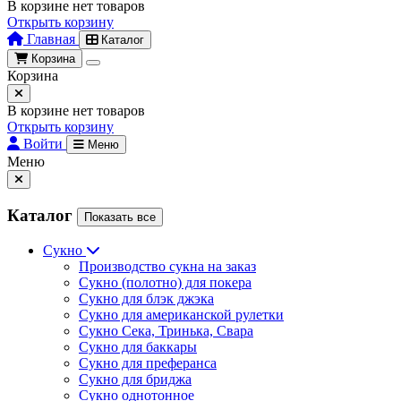
В корзине нет товаров
Открыть корзину
Главная
Каталог
Корзина
Корзина
В корзине нет товаров
Открыть корзину
Войти
Меню
Меню
Каталог
Показать все
Сукно
Производство сукна на заказ
Сукно (полотно) для покера
Сукно для блэк джэка
Сукно для американской рулетки
Сукно Сека, Тринька, Свара
Сукно для баккары
Сукно для преферанса
Сукно для бриджа
Сукно однотонное