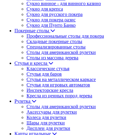
Сукно винное - для винного казино
Сукно для крепса
Сукно для русского покера
Сукно для покера оазис
Сукно для Пунто Банко
Покерные столы
Профессиональные столы для покера
Складные покерные столы
Специализированные столы
Столы для американской рулетки
Столы из массива дерева
Стулья и кресла
Классические стулья
Стулья для баров
Стулья на металлическом каркасе
Стулья для игровых автоматов
Инспекторские кресла
Кресла из ценных пород дерева
Рулетка
Столы для американской рулетки
Аксессуары для рулетки
Колеса для рулетки
Шары для рулетки
Дисплеи для рулетки
Карты игральные