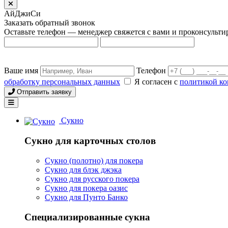
АйДжиСи
Заказать обратный звонок
Оставьте телефон — менеджер свяжется с вами и проконсульти
Ваше имя
Телефон
обработку персональных данных
Я согласен с
политикой к
Отправить заявку
Сукно
Сукно для карточных столов
Сукно (полотно) для покера
Сукно для блэк джэка
Сукно для русского покера
Сукно для покера оазис
Сукно для Пунто Банко
Специализированные сукна