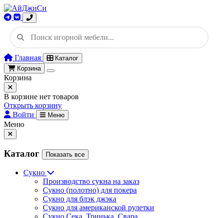
Главная
Каталог
Корзина
Корзина
В корзине нет товаров
Открыть корзину
Войти
Меню
Меню
Каталог
Показать все
Сукно
Производство сукна на заказ
Сукно (полотно) для покера
Сукно для блэк джэка
Сукно для американской рулетки
Сукно Сека, Тринька, Свара