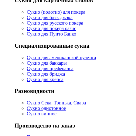
Сукно для карточных столов
Сукно (полотно) для покера
Сукно для блэк джэка
Сукно для русского покера
Сукно для покера оазис
Сукно для Пунто Банко
Специализированные сукна
Сукно для американской рулетки
Сукно для баккары
Сукно для преферанса
Сукно для бриджа
Сукно для крепса
Разновидности
Сукно Сека, Тринька, Свара
Сукно однотонное
Сукно винное
Производство на заказ