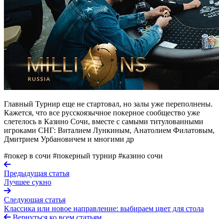
Главный Турнир еще не стартовал, но залы уже переполнены.
Кажется, что все русскоязычное покерное сообщество уже
слетелось в Казино Сочи, вместе с самыми титулованными
игроками СНГ: Виталием Лункиным, Анатолием Филатовым,
Дмитрием Урбановичем и многими др
#покер в сочи
#покерный турнир
#казино сочи
Предыдущая статья
Лучшее сукно
Следующая статья
Классика или новое направление: выбираем цвет для стола
Вернуться ко всем статьям