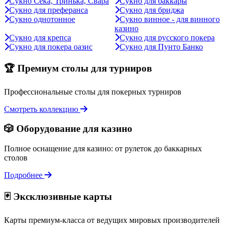
Сукно Сека, Тринька, Свара
Сукно для баккары
Сукно для преферанса
Сукно для бриджа
Сукно однотонное
Сукно винное - для винного
казино
Сукно для крепса
Сукно для русского покера
Сукно для покера оазис
Сукно для Пунто Банко
🏆 Премиум столы для турниров
Профессиональные столы для покерных турниров
Смотреть коллекцию
🎲 Оборудование для казино
Полное оснащение для казино: от рулеток до баккарных
столов
Подробнее
🃏 Эксклюзивные карты
Карты премиум-класса от ведущих мировых производителей