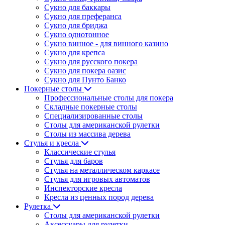
Сукно для баккары
Сукно для преферанса
Сукно для бриджа
Сукно однотонное
Сукно винное - для винного казино
Сукно для крепса
Сукно для русского покера
Сукно для покера оазис
Сукно для Пунто Банко
Покерные столы
Профессиональные столы для покера
Складные покерные столы
Специализированные столы
Столы для американской рулетки
Столы из массива дерева
Стулья и кресла
Классические стулья
Стулья для баров
Стулья на металлическом каркасе
Стулья для игровых автоматов
Инспекторские кресла
Кресла из ценных пород дерева
Рулетка
Столы для американской рулетки
Аксессуары для рулетки