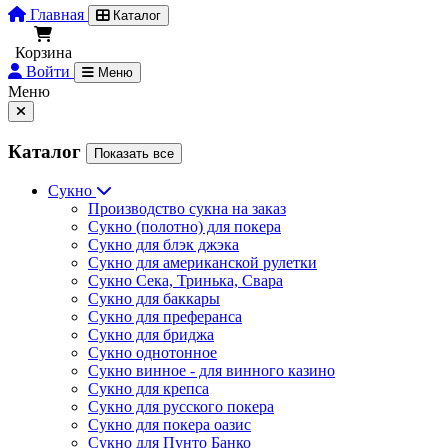
Главная
Каталог
Корзина
Войти
Меню
Меню
Каталог
Показать все
Сукно
Производство сукна на заказ
Сукно (полотно) для покера
Сукно для блэк джэка
Сукно для американской рулетки
Сукно Сека, Тринька, Свара
Сукно для баккары
Сукно для преферанса
Сукно для бриджа
Сукно однотонное
Сукно винное - для винного казино
Сукно для крепса
Сукно для русского покера
Сукно для покера оазис
Сукно для Пунто Банко