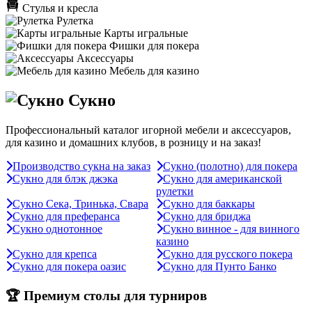
Стулья и кресла
Рулетка
Карты игральные
Фишки для покера
Аксессуары
Мебель для казино
Сукно
Профессиональный каталог игорной мебели и аксессуаров,
для казино и домашних клубов, в розницу и на заказ!
Производство сукна на заказ
Сукно (полотно) для покера
Сукно для блэк джэка
Сукно для американской
рулетки
Сукно Сека, Тринька, Свара
Сукно для баккары
Сукно для преферанса
Сукно для бриджа
Сукно однотонное
Сукно винное - для винного
казино
Сукно для крепса
Сукно для русского покера
Сукно для покера оазис
Сукно для Пунто Банко
🏆 Премиум столы для турниров