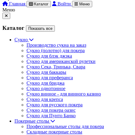
Главная
Войти
Каталог
Меню
Меню
Каталог
Показать все
Сукно
Производство сукна на заказ
Сукно (полотно) для покера
Сукно для блэк джэка
Сукно для американской рулетки
Сукно Сека, Тринька, Свара
Сукно для баккары
Сукно для преферанса
Сукно для бриджа
Сукно однотонное
Сукно винное - для винного казино
Сукно для крепса
Сукно для русского покера
Сукно для покера оазис
Сукно для Пунто Банко
Покерные столы
Профессиональные столы для покера
Складные покерные столы