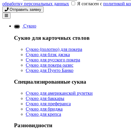
обработку персональных данных
Я согласен с
политикой к
Отправить заявку
Сукно
Сукно для карточных столов
Сукно (полотно) для покера
Сукно для блэк джэка
Сукно для русского покера
Сукно для покера оазис
Сукно для Пунто Банко
Специализированные сукна
Сукно для американской рулетки
Сукно для баккары
Сукно для преферанса
Сукно для бриджа
Сукно для крепса
Разновидности