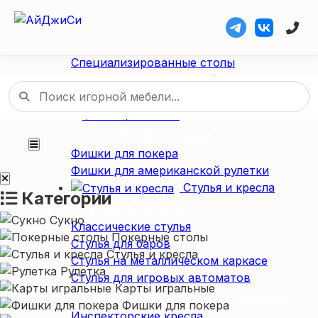
Профессиональные столы для покера
Складные покерные столы
Специализированные столы
Специализированные столы
Столы для американской рулетки
Столы из массива дерева
Фишки / Жетоны
Фишки для покера
Фишки для покера
Фишки для американской рулетки
Стулья и кресла
Категории
Стулья для казино
Сукно
Классические стулья
Покерные столы
Стулья для баров
Стулья и кресла
Стулья на металлическом каркасе
Рулетка
Стулья для игровых автоматов
Карты игральные
Специализированные кресла
Фишки для покера
Инспекторские кресла