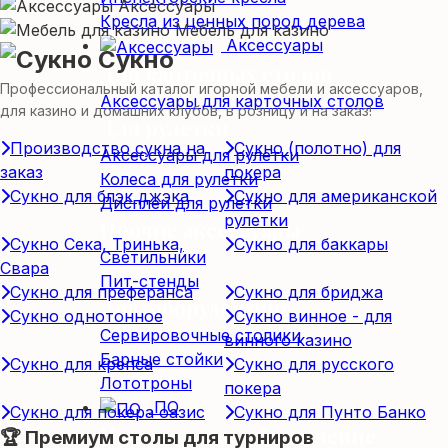
Аксессуары
Кресла из ценных пород дерева
Мебель для казино
Аксессуары
Сукно
Для карточных столов
Профессиональный каталог игорной мебели и аксессуаров,
Аксессуары для карточных столов
для казино и домашних клубов, в розницу и на заказ!
Для рулетки
Производство сукна на
Сукно (полотно) для
Аксессуары для рулетки
заказ
покера
Колеса для рулетки
Сукно для блэк джэка
Сукно для американской
Дисплеи для рулетки
рулетки
Прочие аксессуары
Сукно Сека, Тринька,
Сукно для баккары
Светильники
Свара
Пит-стенды
Сукно для преферанса
Сукно для бриджа
Доп. оборудование
Сукно однотонное
Сукно винное - для
Сервировочные столики
винного казино
Барные стойки
Сукно для крепса
Сукно для русского
Лототроны
покера
ПО
Сукно для покера оазис
Сукно для Пунто Банко
Программное обеспечение
🏆 Премиум столы для турниров