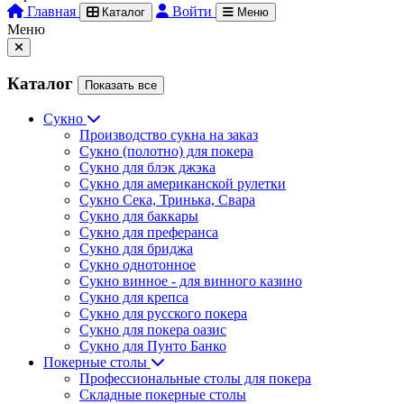
Главная
Войти
Каталог
Меню
Меню
Каталог
Показать все
Сукно
Производство сукна на заказ
Сукно (полотно) для покера
Сукно для блэк джэка
Сукно для американской рулетки
Сукно Сека, Тринька, Свара
Сукно для баккары
Сукно для преферанса
Сукно для бриджа
Сукно однотонное
Сукно винное - для винного казино
Сукно для крепса
Сукно для русского покера
Сукно для покера оазис
Сукно для Пунто Банко
Покерные столы
Профессиональные столы для покера
Складные покерные столы