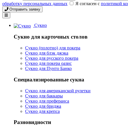
обработку персональных данных
Я согласен с
политикой к
Отправить заявку
Сукно
Сукно для карточных столов
Сукно (полотно) для покера
Сукно для блэк джэка
Сукно для русского покера
Сукно для покера оазис
Сукно для Пунто Банко
Специализированные сукна
Сукно для американской рулетки
Сукно для баккары
Сукно для преферанса
Сукно для бриджа
Сукно для крепса
Разновидности