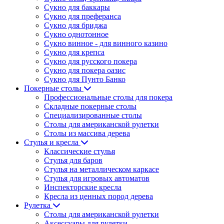
Сукно для баккары
Сукно для преферанса
Сукно для бриджа
Сукно однотонное
Сукно винное - для винного казино
Сукно для крепса
Сукно для русского покера
Сукно для покера оазис
Сукно для Пунто Банко
Покерные столы
Профессиональные столы для покера
Складные покерные столы
Специализированные столы
Столы для американской рулетки
Столы из массива дерева
Стулья и кресла
Классические стулья
Стулья для баров
Стулья на металлическом каркасе
Стулья для игровых автоматов
Инспекторские кресла
Кресла из ценных пород дерева
Рулетка
Столы для американской рулетки
Аксессуары для рулетки