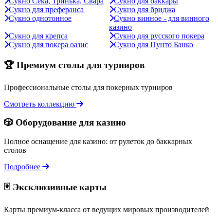
Сукно Сека, Тринька, Свара
Сукно для баккары
Сукно для преферанса
Сукно для бриджа
Сукно однотонное
Сукно винное - для винного
казино
Сукно для крепса
Сукно для русского покера
Сукно для покера оазис
Сукно для Пунто Банко
🏆 Премиум столы для турниров
Профессиональные столы для покерных турниров
Смотреть коллекцию
🎲 Оборудование для казино
Полное оснащение для казино: от рулеток до баккарных
столов
Подробнее
🃏 Эксклюзивные карты
Карты премиум-класса от ведущих мировых производителей