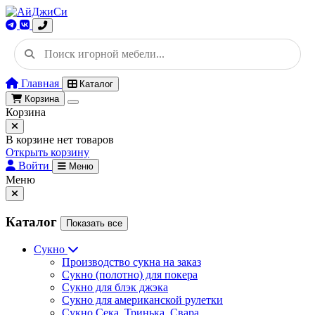
Главная
Каталог
Корзина
Корзина
В корзине нет товаров
Открыть корзину
Войти
Меню
Меню
Каталог
Показать все
Сукно
Производство сукна на заказ
Сукно (полотно) для покера
Сукно для блэк джэка
Сукно для американской рулетки
Сукно Сека, Тринька, Свара