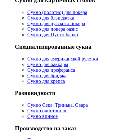
Сукно для карточных столов
Сукно (полотно) для покера
Сукно для блэк джэка
Сукно для русского покера
Сукно для покера оазис
Сукно для Пунто Банко
Специализированные сукна
Сукно для американской рулетки
Сукно для баккары
Сукно для преферанса
Сукно для бриджа
Сукно для крепса
Разновидности
Сукно Сека, Тринька, Свара
Сукно однотонное
Сукно винное
Производство на заказ