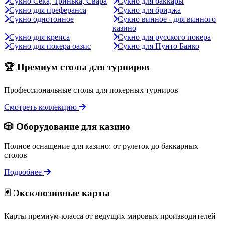
Сукно Сека, Тринька, Свара
Сукно для баккары
Сукно для преферанса
Сукно для бриджа
Сукно однотонное
Сукно винное - для винного
казино
Сукно для крепса
Сукно для русского покера
Сукно для покера оазис
Сукно для Пунто Банко
🏆 Премиум столы для турниров
Профессиональные столы для покерных турниров
Смотреть коллекцию
🎲 Оборудование для казино
Полное оснащение для казино: от рулеток до баккарных
столов
Подробнее
🃏 Эксклюзивные карты
Карты премиум-класса от ведущих мировых производителей