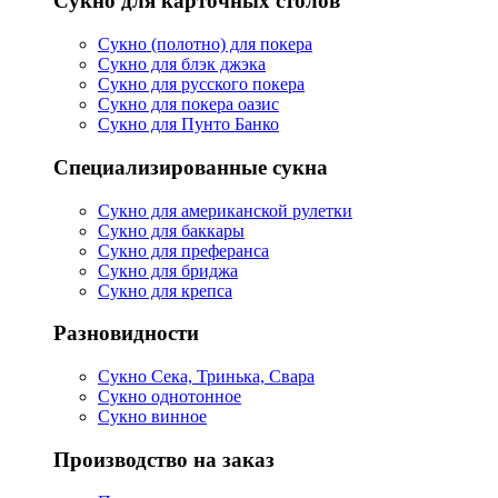
Сукно для карточных столов
Сукно (полотно) для покера
Сукно для блэк джэка
Сукно для русского покера
Сукно для покера оазис
Сукно для Пунто Банко
Специализированные сукна
Сукно для американской рулетки
Сукно для баккары
Сукно для преферанса
Сукно для бриджа
Сукно для крепса
Разновидности
Сукно Сека, Тринька, Свара
Сукно однотонное
Сукно винное
Производство на заказ