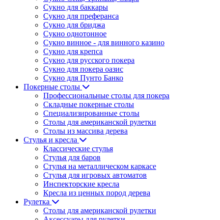
Сукно для баккары
Сукно для преферанса
Сукно для бриджа
Сукно однотонное
Сукно винное - для винного казино
Сукно для крепса
Сукно для русского покера
Сукно для покера оазис
Сукно для Пунто Банко
Покерные столы
Профессиональные столы для покера
Складные покерные столы
Специализированные столы
Столы для американской рулетки
Столы из массива дерева
Стулья и кресла
Классические стулья
Стулья для баров
Стулья на металлическом каркасе
Стулья для игровых автоматов
Инспекторские кресла
Кресла из ценных пород дерева
Рулетка
Столы для американской рулетки
Аксессуары для рулетки