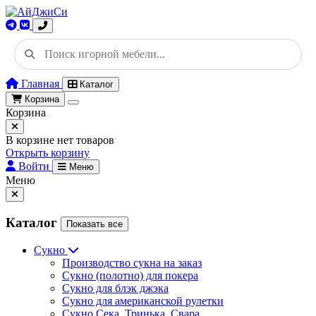
Главная
Каталог
Корзина
Корзина
В корзине нет товаров
Открыть корзину
Войти
Меню
Меню
Каталог
Показать все
Сукно
Производство сукна на заказ
Сукно (полотно) для покера
Сукно для блэк джэка
Сукно для американской рулетки
Сукно Сека, Тринька, Свара