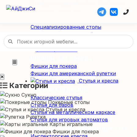
Профессиональные столы для покера
Складные покерные столы
Специализированные столы
Специализированные столы
Столы для американской рулетки
Столы из массива дерева
Фишки / Жетоны
Фишки для покера
Фишки для покера
Фишки для американской рулетки
Стулья и кресла
Категории
Стулья для казино
Сукно
Классические стулья
Покерные столы
Стулья для баров
Стулья и кресла
Стулья на металлическом каркасе
Рулетка
Стулья для игровых автоматов
Карты игральные
Специализированные кресла
Фишки для покера
Инспекторские кресла