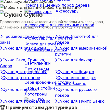
Аксессуары
Кресла из ценных пород дерева
Мебель для казино
Аксессуары
Сукно
Для карточных столов
Профессиональный каталог игорной мебели и аксессуаров,
Аксессуары для карточных столов
для казино и домашних клубов, в розницу и на заказ!
Для рулетки
Производство сукна на
Сукно (полотно) для
Аксессуары для рулетки
заказ
покера
Колеса для рулетки
Сукно для блэк джэка
Сукно для американской
Дисплеи для рулетки
рулетки
Прочие аксессуары
Сукно Сека, Тринька,
Сукно для баккары
Светильники
Свара
Пит-стенды
Сукно для преферанса
Сукно для бриджа
Доп. оборудование
Сукно однотонное
Сукно винное - для
Сервировочные столики
винного казино
Барные стойки
Сукно для крепса
Сукно для русского
Лототроны
покера
ПО
Сукно для покера оазис
Сукно для Пунто Банко
Программное обеспечение
🏆 Премиум столы для турниров