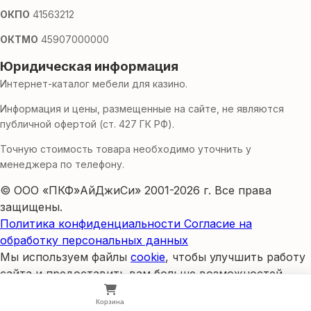
ОКПО
41563212
ОКТМО
45907000000
Юридическая информация
Интернет-каталог мебели для казино.
Информация и цены, размещенные на сайте, не являются
публичной офертой (ст. 427 ГК РФ).
Точную стоимость товара необходимо уточнить у
менеджера по телефону.
© ООО «ПКФ»АйДжиСи» 2001-2026 г. Все права
защищены.
Политика конфиденциальности
Согласие на
обработку персональных данных
Мы используем файлы
cookie
, чтобы улучшить работу
сайта и предоставить вам больше возможностей.
Продолжая использовать сайт, вы соглашаетесь на
Корзина
использование cookies и обработку персональных