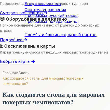
Бонусная система
Профессиональные столы для покерных турниров
Система управления
Смотреть коллекцию
Программа русский покер
🎲 Оборудование для казино
Программа покера казино
Полное оснащение для казино: от рулеток до баккарных
Пломбы
столов
Пломбы и блокираторы юсб портов
Подробнее
🃏 Эксклюзивные карты
Карты премиум-класса от ведущих мировых производителей
Выбрать карты
Главная
Блог
Как создаются столы для мировых покерных
чемпионатов?
Как создаются столы для мировых
покерных чемпионатов?