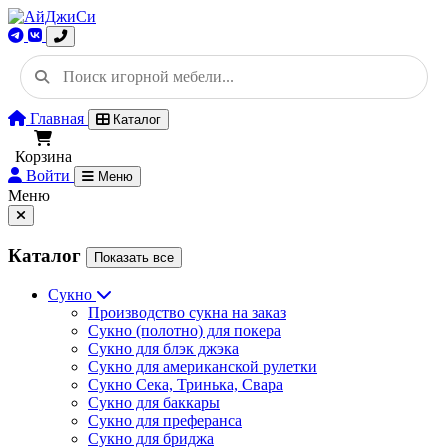
Главная
Каталог
Корзина
Войти
Меню
Меню
Каталог
Показать все
Сукно
Производство сукна на заказ
Сукно (полотно) для покера
Сукно для блэк джэка
Сукно для американской рулетки
Сукно Сека, Тринька, Свара
Сукно для баккары
Сукно для преферанса
Сукно для бриджа