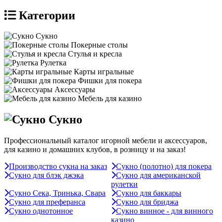
Категории
Сукно
Покерные столы
Стулья и кресла
Рулетка
Карты игральные
Фишки для покера
Аксессуары
Мебель для казино
Сукно
Профессиональный каталог игорной мебели и аксессуаров,
для казино и домашних клубов, в розницу и на заказ!
Производство сукна на заказ
Сукно (полотно) для покера
Сукно для блэк джэка
Сукно для американской
рулетки
Сукно Сека, Тринька, Свара
Сукно для баккары
Сукно для преферанса
Сукно для бриджа
Сукно однотонное
Сукно винное - для винного
казино