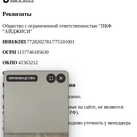
Реквизиты
Общество с ограниченной ответственностью "ПКФ
"АЙДЖИСИ"
ИНН/КПП
7728202781/775101001
ОГРН
1157746185630
ОКПО
41563212
ОКТМО
45907000000
×
ПРОИЗВОДСТВО
Юридическая информация
Интернет-каталог мебели для казино.
Информация и цены, размещенные на сайте, не являются
публичной офертой (ст. 427 ГК РФ).
Точную стоимость товара необходимо уточнить у менеджера
по телефону.