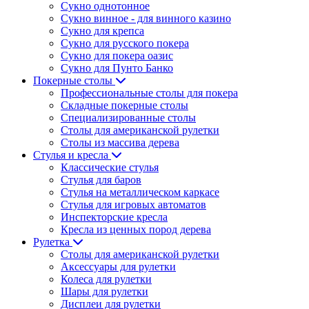
Сукно однотонное
Сукно винное - для винного казино
Сукно для крепса
Сукно для русского покера
Сукно для покера оазис
Сукно для Пунто Банко
Покерные столы
Профессиональные столы для покера
Складные покерные столы
Специализированные столы
Столы для американской рулетки
Столы из массива дерева
Стулья и кресла
Классические стулья
Стулья для баров
Стулья на металлическом каркасе
Стулья для игровых автоматов
Инспекторские кресла
Кресла из ценных пород дерева
Рулетка
Столы для американской рулетки
Аксессуары для рулетки
Колеса для рулетки
Шары для рулетки
Дисплеи для рулетки