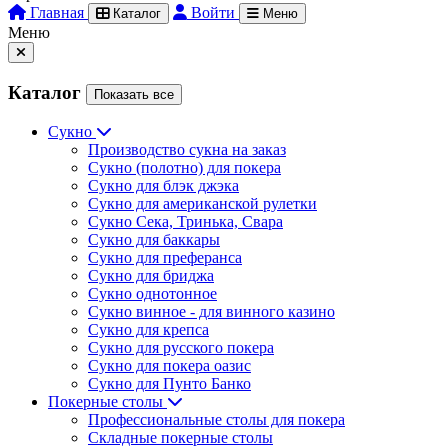
Главная
Войти
Каталог
Меню
Меню
Каталог
Показать все
Сукно
Производство сукна на заказ
Сукно (полотно) для покера
Сукно для блэк джэка
Сукно для американской рулетки
Сукно Сека, Тринька, Свара
Сукно для баккары
Сукно для преферанса
Сукно для бриджа
Сукно однотонное
Сукно винное - для винного казино
Сукно для крепса
Сукно для русского покера
Сукно для покера оазис
Сукно для Пунто Банко
Покерные столы
Профессиональные столы для покера
Складные покерные столы