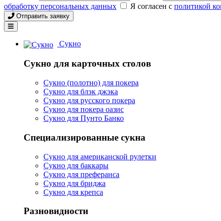
обработку персональных данных
Я согласен с
политикой к
Отправить заявку
Сукно
Сукно для карточных столов
Сукно (полотно) для покера
Сукно для блэк джэка
Сукно для русского покера
Сукно для покера оазис
Сукно для Пунто Банко
Специализированные сукна
Сукно для американской рулетки
Сукно для баккары
Сукно для преферанса
Сукно для бриджа
Сукно для крепса
Разновидности