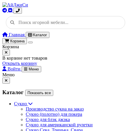
Главная
Каталог
Корзина
Корзина
В корзине нет товаров
Открыть корзину
Войти
Меню
Меню
Каталог
Показать все
Сукно
Производство сукна на заказ
Сукно (полотно) для покера
Сукно для блэк джэка
Сукно для американской рулетки
Сукно Сека, Тринька, Свара