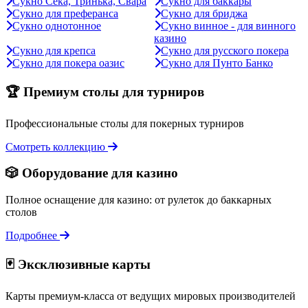
Сукно Сека, Тринька, Свара
Сукно для баккары
Сукно для преферанса
Сукно для бриджа
Сукно однотонное
Сукно винное - для винного
казино
Сукно для крепса
Сукно для русского покера
Сукно для покера оазис
Сукно для Пунто Банко
🏆 Премиум столы для турниров
Профессиональные столы для покерных турниров
Смотреть коллекцию
🎲 Оборудование для казино
Полное оснащение для казино: от рулеток до баккарных
столов
Подробнее
🃏 Эксклюзивные карты
Карты премиум-класса от ведущих мировых производителей