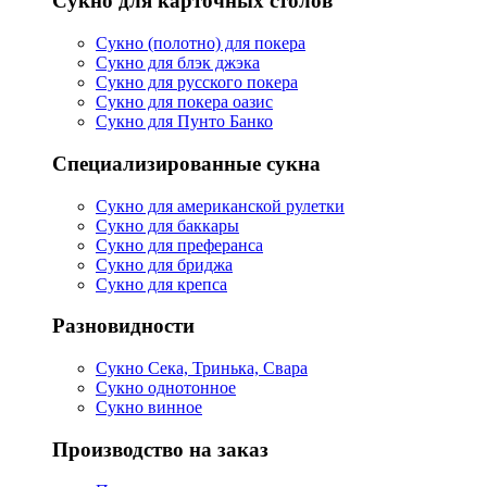
Сукно для карточных столов
Сукно (полотно) для покера
Сукно для блэк джэка
Сукно для русского покера
Сукно для покера оазис
Сукно для Пунто Банко
Специализированные сукна
Сукно для американской рулетки
Сукно для баккары
Сукно для преферанса
Сукно для бриджа
Сукно для крепса
Разновидности
Сукно Сека, Тринька, Свара
Сукно однотонное
Сукно винное
Производство на заказ