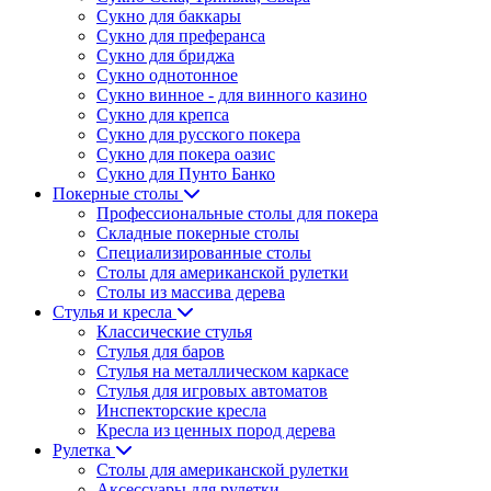
Сукно для баккары
Сукно для преферанса
Сукно для бриджа
Сукно однотонное
Сукно винное - для винного казино
Сукно для крепса
Сукно для русского покера
Сукно для покера оазис
Сукно для Пунто Банко
Покерные столы
Профессиональные столы для покера
Складные покерные столы
Специализированные столы
Столы для американской рулетки
Столы из массива дерева
Стулья и кресла
Классические стулья
Стулья для баров
Стулья на металлическом каркасе
Стулья для игровых автоматов
Инспекторские кресла
Кресла из ценных пород дерева
Рулетка
Столы для американской рулетки
Аксессуары для рулетки