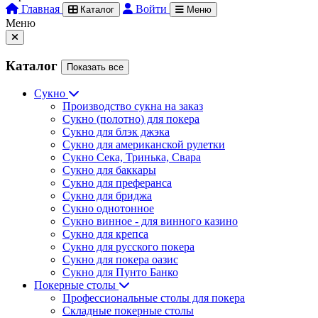
Главная
Войти
Каталог
Меню
Меню
Каталог
Показать все
Сукно
Производство сукна на заказ
Сукно (полотно) для покера
Сукно для блэк джэка
Сукно для американской рулетки
Сукно Сека, Тринька, Свара
Сукно для баккары
Сукно для преферанса
Сукно для бриджа
Сукно однотонное
Сукно винное - для винного казино
Сукно для крепса
Сукно для русского покера
Сукно для покера оазис
Сукно для Пунто Банко
Покерные столы
Профессиональные столы для покера
Складные покерные столы