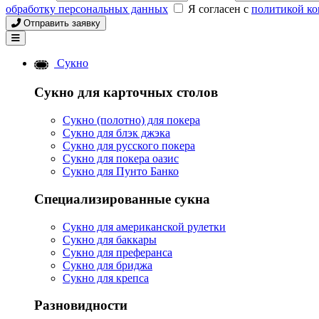
обработку персональных данных
Я согласен с
политикой к
Отправить заявку
Сукно
Сукно для карточных столов
Сукно (полотно) для покера
Сукно для блэк джэка
Сукно для русского покера
Сукно для покера оазис
Сукно для Пунто Банко
Специализированные сукна
Сукно для американской рулетки
Сукно для баккары
Сукно для преферанса
Сукно для бриджа
Сукно для крепса
Разновидности