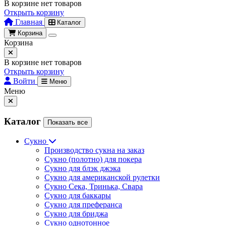
В корзине нет товаров
Открыть корзину
Главная
Каталог
Корзина
Корзина
В корзине нет товаров
Открыть корзину
Войти
Меню
Меню
Каталог
Показать все
Сукно
Производство сукна на заказ
Сукно (полотно) для покера
Сукно для блэк джэка
Сукно для американской рулетки
Сукно Сека, Тринька, Свара
Сукно для баккары
Сукно для преферанса
Сукно для бриджа
Сукно однотонное