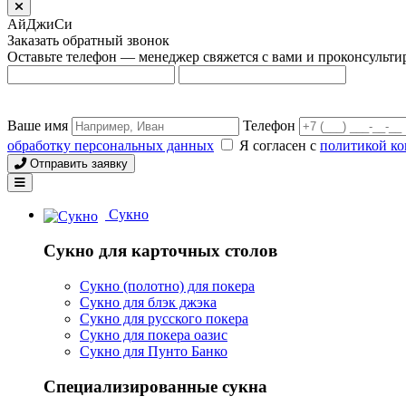
АйДжиСи
Заказать обратный звонок
Оставьте телефон — менеджер свяжется с вами и проконсульти
Ваше имя
Телефон
обработку персональных данных
Я согласен с
политикой к
Отправить заявку
Сукно
Сукно для карточных столов
Сукно (полотно) для покера
Сукно для блэк джэка
Сукно для русского покера
Сукно для покера оазис
Сукно для Пунто Банко
Специализированные сукна