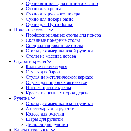
Сукно винное - для винного казино
Сукно для крепса
Сукно для русского покера
Сукно для покера оазис
Сукно для Пунто Банко
Покерные столы
Профессиональные столы для покера
Складные покерные столы
Специализированные столы
Столы для американской рулетки
Столы из массива дерева
Стулья и кресла
Классические стулья
Стулья для баров
Стулья на металлическом каркасе
Стулья для игровых автоматов
Инспекторские кресла
Кресла из ценных пород дерева
Рулетка
Столы для американской рулетки
Аксессуары для рулетки
Колеса для рулетки
Шары для рулетки
Дисплеи для рулетки
Карты игральные