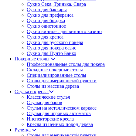
Сукно Сека, Тринька, Свара
Сукно для баккары
Сукно для преферанса
Сукно для бриджа
Сукно однотонное
Сукно винное - для винного казино
Сукно для крепса
Сукно для русского покера
Сукно для покера оазис
Сукно для Пунто Банко
Покерные столы
Профессиональные столы для покера
Складные покерные столы
Специализированные столы
Столы для американской рулетки
Столы из массива дерева
Стулья и кресла
Классические стулья
Стулья для баров
Стулья на металлическом каркасе
Стулья для игровых автоматов
Инспекторские кресла
Кресла из ценных пород дерева
Рулетка
Столы для американской рулетки