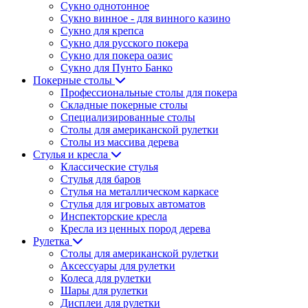
Сукно однотонное
Сукно винное - для винного казино
Сукно для крепса
Сукно для русского покера
Сукно для покера оазис
Сукно для Пунто Банко
Покерные столы
Профессиональные столы для покера
Складные покерные столы
Специализированные столы
Столы для американской рулетки
Столы из массива дерева
Стулья и кресла
Классические стулья
Стулья для баров
Стулья на металлическом каркасе
Стулья для игровых автоматов
Инспекторские кресла
Кресла из ценных пород дерева
Рулетка
Столы для американской рулетки
Аксессуары для рулетки
Колеса для рулетки
Шары для рулетки
Дисплеи для рулетки