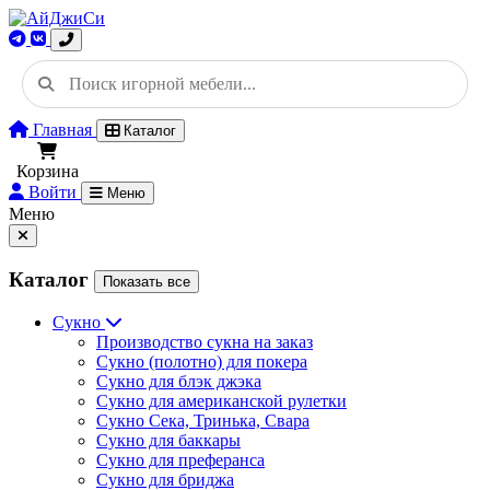
Главная
Каталог
Корзина
Войти
Меню
Меню
Каталог
Показать все
Сукно
Производство сукна на заказ
Сукно (полотно) для покера
Сукно для блэк джэка
Сукно для американской рулетки
Сукно Сека, Тринька, Свара
Сукно для баккары
Сукно для преферанса
Сукно для бриджа