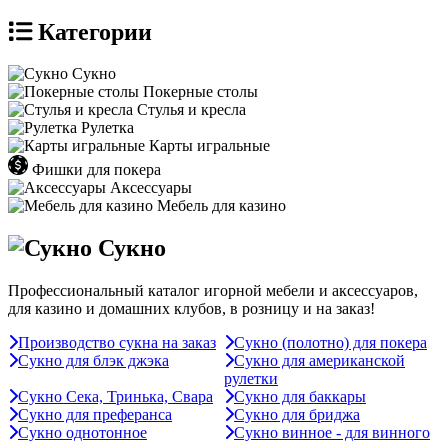
Категории
Сукно
Покерные столы
Стулья и кресла
Рулетка
Карты игральные
Фишки для покера
Аксессуары
Мебель для казино
Сукно
Профессиональный каталог игорной мебели и аксессуаров,
для казино и домашних клубов, в розницу и на заказ!
Производство сукна на заказ
Сукно (полотно) для покера
Сукно для блэк джэка
Сукно для американской
рулетки
Сукно Сека, Тринька, Свара
Сукно для баккары
Сукно для преферанса
Сукно для бриджа
Сукно однотонное
Сукно винное - для винного