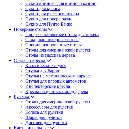
Сукно винное - для винного казино
Сукно для крепса
Сукно для русского покера
Сукно для покера оазис
Сукно для Пунто Банко
Покерные столы
Профессиональные столы для покера
Складные покерные столы
Специализированные столы
Столы для американской рулетки
Столы из массива дерева
Стулья и кресла
Классические стулья
Стулья для баров
Стулья на металлическом каркасе
Стулья для игровых автоматов
Инспекторские кресла
Кресла из ценных пород дерева
Рулетка
Столы для американской рулетки
Аксессуары для рулетки
Колеса для рулетки
Шары для рулетки
Дисплеи для рулетки
Карты игральные