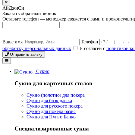
АйДжиСи
Заказать обратный звонок
Оставьте телефон — менеджер свяжется с вами и проконсульти
Ваше имя
Телефон
обработку персональных данных
Я согласен с
политикой к
Отправить заявку
Сукно
Сукно для карточных столов
Сукно (полотно) для покера
Сукно для блэк джэка
Сукно для русского покера
Сукно для покера оазис
Сукно для Пунто Банко
Специализированные сукна