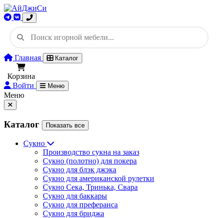
Главная
Каталог
Корзина
Войти
Меню
Меню
Каталог
Показать все
Сукно
Производство сукна на заказ
Сукно (полотно) для покера
Сукно для блэк джэка
Сукно для американской рулетки
Сукно Сека, Тринька, Свара
Сукно для баккары
Сукно для преферанса
Сукно для бриджа