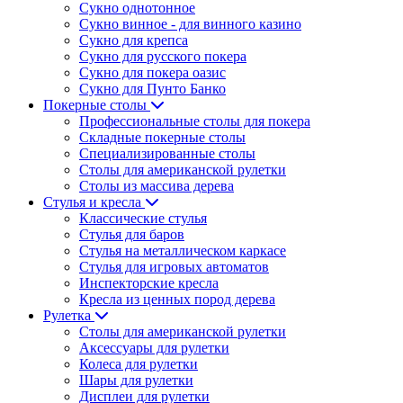
Сукно однотонное
Сукно винное - для винного казино
Сукно для крепса
Сукно для русского покера
Сукно для покера оазис
Сукно для Пунто Банко
Покерные столы
Профессиональные столы для покера
Складные покерные столы
Специализированные столы
Столы для американской рулетки
Столы из массива дерева
Стулья и кресла
Классические стулья
Стулья для баров
Стулья на металлическом каркасе
Стулья для игровых автоматов
Инспекторские кресла
Кресла из ценных пород дерева
Рулетка
Столы для американской рулетки
Аксессуары для рулетки
Колеса для рулетки
Шары для рулетки
Дисплеи для рулетки