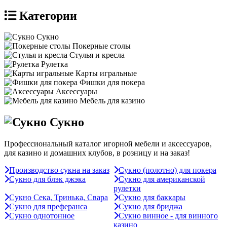
Категории
Сукно
Покерные столы
Стулья и кресла
Рулетка
Карты игральные
Фишки для покера
Аксессуары
Мебель для казино
Сукно
Профессиональный каталог игорной мебели и аксессуаров,
для казино и домашних клубов, в розницу и на заказ!
Производство сукна на заказ
Сукно (полотно) для покера
Сукно для блэк джэка
Сукно для американской
рулетки
Сукно Сека, Тринька, Свара
Сукно для баккары
Сукно для преферанса
Сукно для бриджа
Сукно однотонное
Сукно винное - для винного
казино