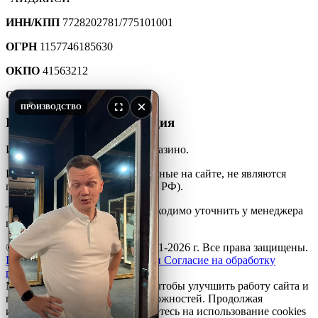
ИНН/КПП
7728202781/775101001
ОГРН
1157746185630
ОКПО
41563212
ОКТМО
45907000000
×
ПРОИЗВОДСТВО
Юридическая информация
Интернет-каталог мебели для казино.
Информация и цены, размещенные на сайте, не являются
публичной офертой (ст. 427 ГК РФ).
Точную стоимость товара необходимо уточнить у менеджера
по телефону.
© ООО «ПКФ»АйДжиСи» 2001-2026 г. Все права защищены.
Политика конфиденциальности
Согласие на обработку
персональных данных
Мы используем файлы
cookie
, чтобы улучшить работу сайта и
предоставить вам больше возможностей. Продолжая
использовать сайт, вы соглашаетесь на использование cookies