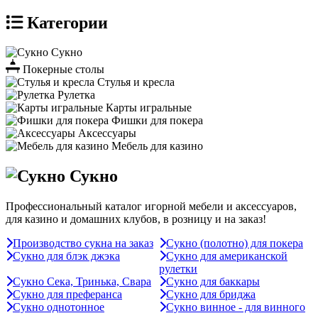
Категории
Сукно
Покерные столы
Стулья и кресла
Рулетка
Карты игральные
Фишки для покера
Аксессуары
Мебель для казино
Сукно
Профессиональный каталог игорной мебели и аксессуаров,
для казино и домашних клубов, в розницу и на заказ!
Производство сукна на заказ
Сукно (полотно) для покера
Сукно для блэк джэка
Сукно для американской
рулетки
Сукно Сека, Тринька, Свара
Сукно для баккары
Сукно для преферанса
Сукно для бриджа
Сукно однотонное
Сукно винное - для винного