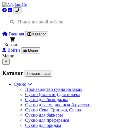
Главная
Каталог
Корзина
Войти
Меню
Меню
Каталог
Показать все
Сукно
Производство сукна на заказ
Сукно (полотно) для покера
Сукно для блэк джэка
Сукно для американской рулетки
Сукно Сека, Тринька, Свара
Сукно для баккары
Сукно для преферанса
Сукно для бриджа