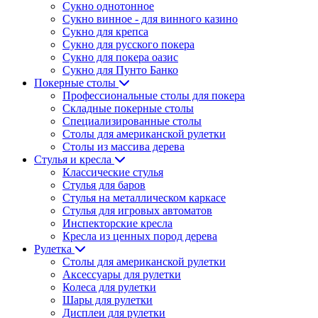
Сукно однотонное
Сукно винное - для винного казино
Сукно для крепса
Сукно для русского покера
Сукно для покера оазис
Сукно для Пунто Банко
Покерные столы
Профессиональные столы для покера
Складные покерные столы
Специализированные столы
Столы для американской рулетки
Столы из массива дерева
Стулья и кресла
Классические стулья
Стулья для баров
Стулья на металлическом каркасе
Стулья для игровых автоматов
Инспекторские кресла
Кресла из ценных пород дерева
Рулетка
Столы для американской рулетки
Аксессуары для рулетки
Колеса для рулетки
Шары для рулетки
Дисплеи для рулетки