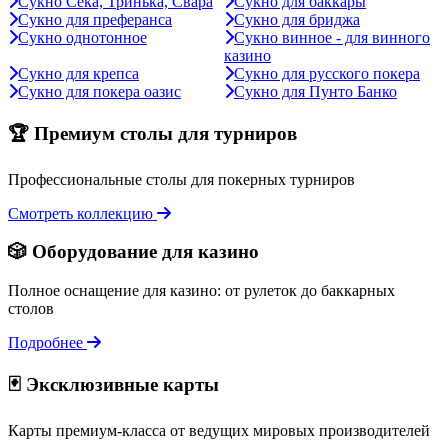
Сукно Сека, Тринька, Свара
Сукно для баккары
Сукно для преферанса
Сукно для бриджа
Сукно однотонное
Сукно винное - для винного
казино
Сукно для крепса
Сукно для русского покера
Сукно для покера оазис
Сукно для Пунто Банко
🏆 Премиум столы для турниров
Профессиональные столы для покерных турниров
Смотреть коллекцию
🎲 Оборудование для казино
Полное оснащение для казино: от рулеток до баккарных
столов
Подробнее
🃏 Эксклюзивные карты
Карты премиум-класса от ведущих мировых производителей