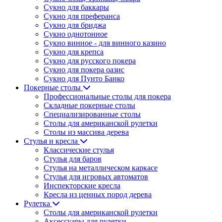
Сукно для баккары
Сукно для преферанса
Сукно для бриджа
Сукно однотонное
Сукно винное - для винного казино
Сукно для крепса
Сукно для русского покера
Сукно для покера оазис
Сукно для Пунто Банко
Покерные столы
Профессиональные столы для покера
Складные покерные столы
Специализированные столы
Столы для американской рулетки
Столы из массива дерева
Стулья и кресла
Классические стулья
Стулья для баров
Стулья на металлическом каркасе
Стулья для игровых автоматов
Инспекторские кресла
Кресла из ценных пород дерева
Рулетка
Столы для американской рулетки
Аксессуары для рулетки