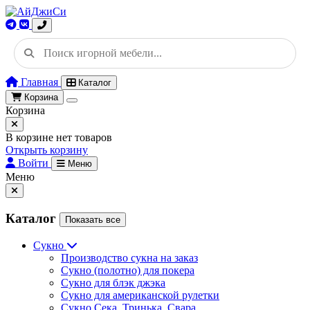
Главная
Каталог
Корзина
Корзина
В корзине нет товаров
Открыть корзину
Войти
Меню
Меню
Каталог
Показать все
Сукно
Производство сукна на заказ
Сукно (полотно) для покера
Сукно для блэк джэка
Сукно для американской рулетки
Сукно Сека, Тринька, Свара