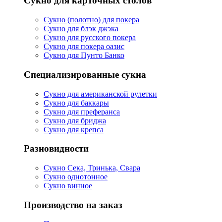
Сукно для карточных столов
Сукно (полотно) для покера
Сукно для блэк джэка
Сукно для русского покера
Сукно для покера оазис
Сукно для Пунто Банко
Специализированные сукна
Сукно для американской рулетки
Сукно для баккары
Сукно для преферанса
Сукно для бриджа
Сукно для крепса
Разновидности
Сукно Сека, Тринька, Свара
Сукно однотонное
Сукно винное
Производство на заказ