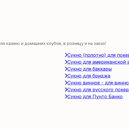
 казино и домашних клубов, в розницу и на заказ!
Сукно (полотно) для поке
Сукно для американской 
Сукно для баккары
Сукно для бриджа
Сукно винное - для винно
Сукно для русского покер
Сукно для Пунто Банко