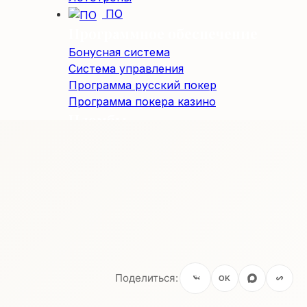
ПО
Программное обеспечение
Бонусная система
Система управления
Программа русский покер
Программа покера казино
Пломбы
Пломбы и блокираторы юсб портов
Поделиться:
OK