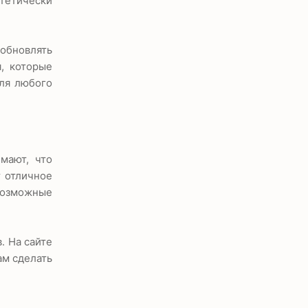
тетически
 обновлять
, которые
для любого
мают, что
т отличное
возможные
. На сайте
ам сделать