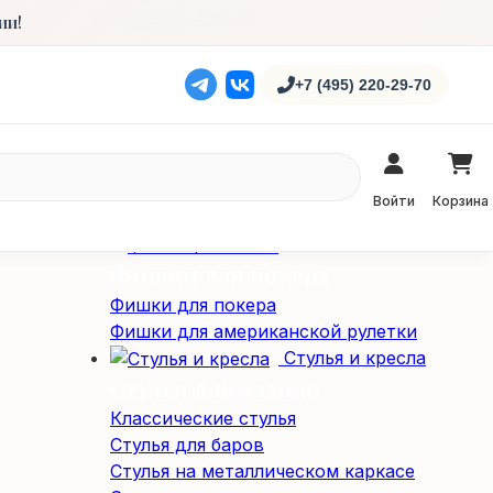
Столы
ии!
Карточные столы
Профессиональные столы для покера
+7 (495) 220-29-70
Складные покерные столы
Специализированные столы
Специализированные столы
Столы для американской рулетки
Войти
Корзина
Столы из массива дерева
Фишки / Жетоны
Фишки для покера
Фишки для покера
Фишки для американской рулетки
Стулья и кресла
Стулья для казино
Классические стулья
Стулья для баров
Стулья на металлическом каркасе