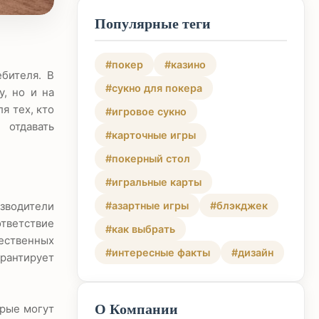
Популярные теги
#покер
#казино
бителя. В
#сукно для покера
, но и на
я тех, кто
#игровое сукно
 отдавать
#карточные игры
#покерный стол
#игральные карты
изводители
#азартные игры
#блэкджек
тветствие
#как выбрать
ественных
#интересные факты
#дизайн
арантирует
О Компании
орые могут