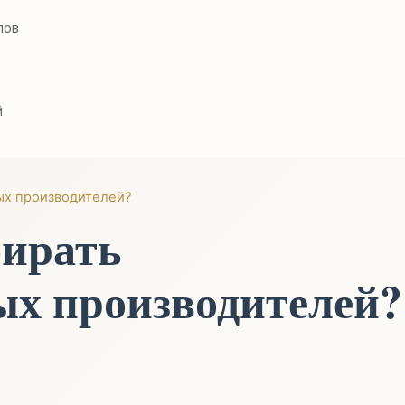
лов
й
ых производителей?
бирать
х производителей?