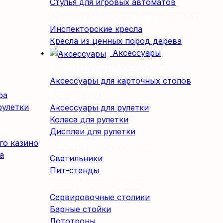
Стулья для игровых автоматов
Специализированные кресла
Инспекторские кресла
Кресла из ценных пород дерева
Аксессуары
Для карточных столов
Аксессуары для карточных столов
Для рулетки
ра
рулетки
Аксессуары для рулетки
Колеса для рулетки
Дисплеи для рулетки
го казино
Прочие аксессуары
а
Светильники
Пит-стенды
Доп. оборудование
Сервировочные столики
Барные стойки
Лототроны