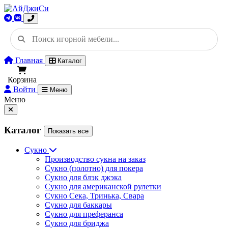
Главная
Каталог
Корзина
Войти
Меню
Меню
Каталог
Показать все
Сукно
Производство сукна на заказ
Сукно (полотно) для покера
Сукно для блэк джэка
Сукно для американской рулетки
Сукно Сека, Тринька, Свара
Сукно для баккары
Сукно для преферанса
Сукно для бриджа