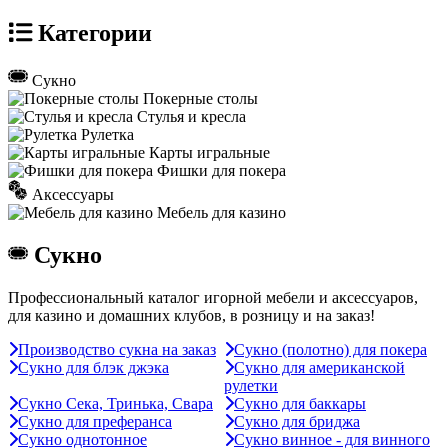
Категории
Сукно
Покерные столы
Стулья и кресла
Рулетка
Карты игральные
Фишки для покера
Аксессуары
Мебель для казино
Сукно
Профессиональный каталог игорной мебели и аксессуаров,
для казино и домашних клубов, в розницу и на заказ!
Производство сукна на заказ
Сукно (полотно) для покера
Сукно для блэк джэка
Сукно для американской
рулетки
Сукно Сека, Тринька, Свара
Сукно для баккары
Сукно для преферанса
Сукно для бриджа
Сукно однотонное
Сукно винное - для винного