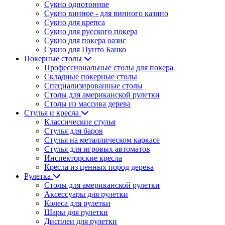
Сукно однотонное
Сукно винное - для винного казино
Сукно для крепса
Сукно для русского покера
Сукно для покера оазис
Сукно для Пунто Банко
Покерные столы
Профессиональные столы для покера
Складные покерные столы
Специализированные столы
Столы для американской рулетки
Столы из массива дерева
Стулья и кресла
Классические стулья
Стулья для баров
Стулья на металлическом каркасе
Стулья для игровых автоматов
Инспекторские кресла
Кресла из ценных пород дерева
Рулетка
Столы для американской рулетки
Аксессуары для рулетки
Колеса для рулетки
Шары для рулетки
Дисплеи для рулетки