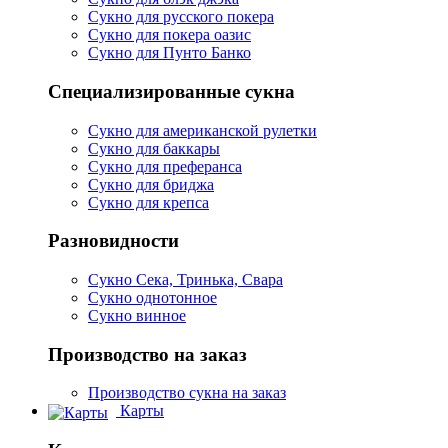
Сукно для русского покера
Сукно для покера оазис
Сукно для Пунто Банко
Специализированные сукна
Сукно для американской рулетки
Сукно для баккары
Сукно для преферанса
Сукно для бриджа
Сукно для крепса
Разновидности
Сукно Сека, Тринька, Свара
Сукно однотонное
Сукно винное
Производство на заказ
Производство сукна на заказ
Карты