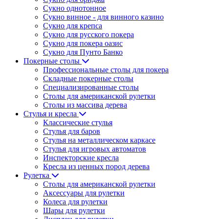
Сукно однотонное
Сукно винное - для винного казино
Сукно для крепса
Сукно для русского покера
Сукно для покера оазис
Сукно для Пунто Банко
Покерные столы
Профессиональные столы для покера
Складные покерные столы
Специализированные столы
Столы для американской рулетки
Столы из массива дерева
Стулья и кресла
Классические стулья
Стулья для баров
Стулья на металлическом каркасе
Стулья для игровых автоматов
Инспекторские кресла
Кресла из ценных пород дерева
Рулетка
Столы для американской рулетки
Аксессуары для рулетки
Колеса для рулетки
Шары для рулетки