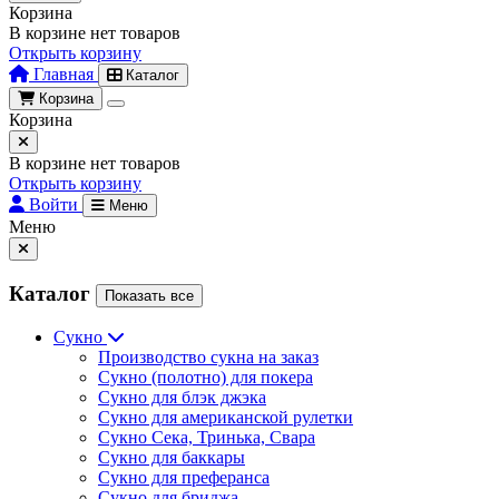
Корзина
В корзине нет товаров
Открыть корзину
Главная
Каталог
Корзина
Корзина
В корзине нет товаров
Открыть корзину
Войти
Меню
Меню
Каталог
Показать все
Сукно
Производство сукна на заказ
Сукно (полотно) для покера
Сукно для блэк джэка
Сукно для американской рулетки
Сукно Сека, Тринька, Свара
Сукно для баккары
Сукно для преферанса
Сукно для бриджа