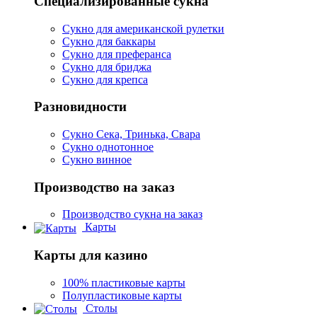
Специализированные сукна
Сукно для американской рулетки
Сукно для баккары
Сукно для преферанса
Сукно для бриджа
Сукно для крепса
Разновидности
Сукно Сека, Тринька, Свара
Сукно однотонное
Сукно винное
Производство на заказ
Производство сукна на заказ
Карты
Карты для казино
100% пластиковые карты
Полупластиковые карты
Столы