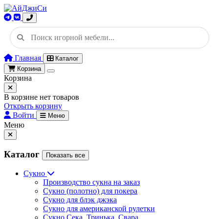
Главная
Каталог
Корзина
Корзина
В корзине нет товаров
Открыть корзину
Войти
Меню
Меню
Каталог
Показать все
Сукно
Производство сукна на заказ
Сукно (полотно) для покера
Сукно для блэк джэка
Сукно для американской рулетки
Сукно Сека, Тринька, Свара