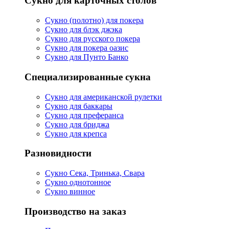
Сукно для карточных столов
Сукно (полотно) для покера
Сукно для блэк джэка
Сукно для русского покера
Сукно для покера оазис
Сукно для Пунто Банко
Специализированные сукна
Сукно для американской рулетки
Сукно для баккары
Сукно для преферанса
Сукно для бриджа
Сукно для крепса
Разновидности
Сукно Сека, Тринька, Свара
Сукно однотонное
Сукно винное
Производство на заказ