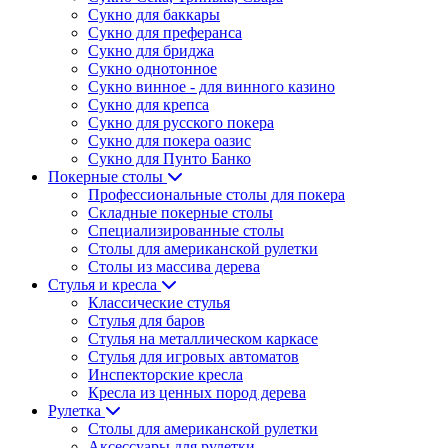
Сукно для баккары
Сукно для преферанса
Сукно для бриджа
Сукно однотонное
Сукно винное - для винного казино
Сукно для крепса
Сукно для русского покера
Сукно для покера оазис
Сукно для Пунто Банко
Покерные столы
Профессиональные столы для покера
Складные покерные столы
Специализированные столы
Столы для американской рулетки
Столы из массива дерева
Стулья и кресла
Классические стулья
Стулья для баров
Стулья на металлическом каркасе
Стулья для игровых автоматов
Инспекторские кресла
Кресла из ценных пород дерева
Рулетка
Столы для американской рулетки
Аксессуары для рулетки