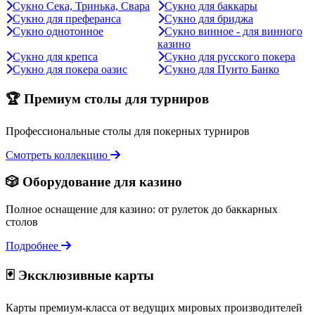
Сукно Сека, Тринька, Свара
Сукно для баккары
Сукно для преферанса
Сукно для бриджа
Сукно однотонное
Сукно винное - для винного
казино
Сукно для крепса
Сукно для русского покера
Сукно для покера оазис
Сукно для Пунто Банко
🏆 Премиум столы для турниров
Профессиональные столы для покерных турниров
Смотреть коллекцию
🎲 Оборудование для казино
Полное оснащение для казино: от рулеток до баккарных
столов
Подробнее
🃏 Эксклюзивные карты
Карты премиум-класса от ведущих мировых производителей