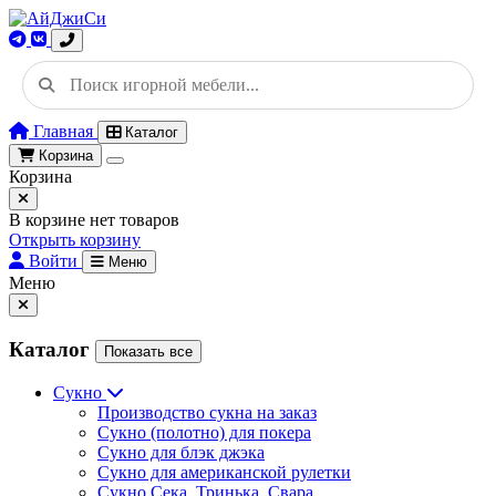
Главная
Каталог
Корзина
Корзина
В корзине нет товаров
Открыть корзину
Войти
Меню
Меню
Каталог
Показать все
Сукно
Производство сукна на заказ
Сукно (полотно) для покера
Сукно для блэк джэка
Сукно для американской рулетки
Сукно Сека, Тринька, Свара