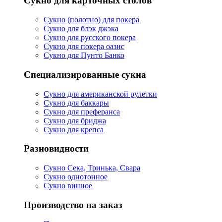
Сукно для карточных столов
Сукно (полотно) для покера
Сукно для блэк джэка
Сукно для русского покера
Сукно для покера оазис
Сукно для Пунто Банко
Специализированные сукна
Сукно для американской рулетки
Сукно для баккары
Сукно для преферанса
Сукно для бриджа
Сукно для крепса
Разновидности
Сукно Сека, Тринька, Свара
Сукно однотонное
Сукно винное
Производство на заказ